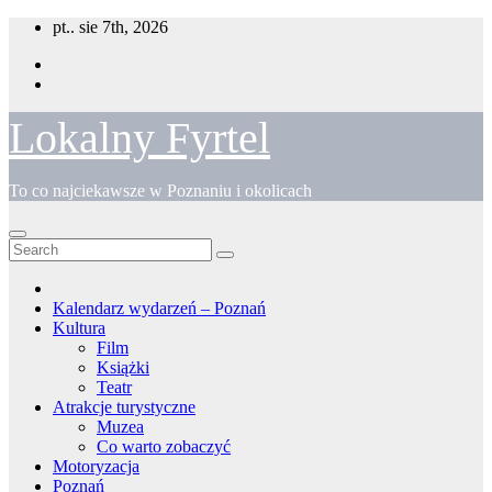
Skip
pt.. sie 7th, 2026
to
content
Lokalny Fyrtel
To co najciekawsze w Poznaniu i okolicach
Kalendarz wydarzeń – Poznań
Kultura
Film
Książki
Teatr
Atrakcje turystyczne
Muzea
Co warto zobaczyć
Motoryzacja
Poznań