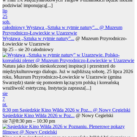
podziwiać imponującą[...]
lip
25
sob.
całodniowy
Wystawa „Sztuka w rytmie natury”...
@ Muzeum
Przyrodniczo-Łowieckie w Uzarzewie
Wystawa „Sztuka w rytmie natury”...
@ Muzeum Przyrodniczo-
Łowieckie w Uzarzewie
lip 25 – sie 20
całodniowy
Natura jako źródło nieskończonej inspiracji i przestrzeń do
międzykulturowego dialogu. Już w najbliższą sobotę, 25 lipca 2026
roku, Muzeum Przyrodniczo-Łowieckie w Uzarzewie (gmina
Swarzędz) stanie się pomostem łączącym polską i koreańską
wrażliwość estetyczną. Instytucja zaprasza[...]
sie
7
pt.
8:30 pm
Sąsiedzkie Kino Wilda 2026 w Poz...
@ Nowy Cegielski
Sąsiedzkie Kino Wilda 2026 w Poz...
@ Nowy Cegielski
sie 7@8:30 pm – 10:30 pm