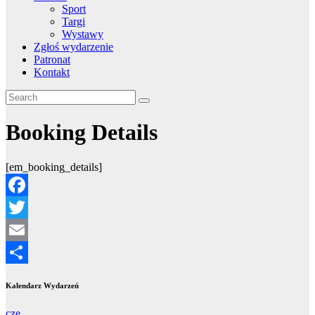
Sport
Targi
Wystawy
Zgłoś wydarzenie
Patronat
Kontakt
Booking Details
[em_booking_details]
Facebook
Twitter
Email
Share
Kalendarz Wydarzeń
cze