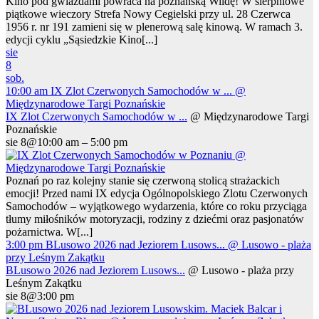
Kino pod gwiazdami powraca na poznańską Wildę! W sierpniowe
piątkowe wieczory Strefa Nowy Cegielski przy ul. 28 Czerwca
1956 r. nr 191 zamieni się w plenerową salę kinową. W ramach 3.
edycji cyklu „Sąsiedzkie Kino[...]
sie
8
sob.
10:00 am
IX Zlot Czerwonych Samochodów w ...
@
Międzynarodowe Targi Poznańskie
IX Zlot Czerwonych Samochodów w ...
@ Międzynarodowe Targi
Poznańskie
sie 8@10:00 am – 5:00 pm
Poznań po raz kolejny stanie się czerwoną stolicą strażackich
emocji! Przed nami IX edycja Ogólnopolskiego Zlotu Czerwonych
Samochodów – wyjątkowego wydarzenia, które co roku przyciąga
tłumy miłośników motoryzacji, rodziny z dziećmi oraz pasjonatów
pożarnictwa. W[...]
3:00 pm
BLusowo 2026 nad Jeziorem Lusows...
@ Lusowo - plaża
przy Leśnym Zakątku
BLusowo 2026 nad Jeziorem Lusows...
@ Lusowo - plaża przy
Leśnym Zakątku
sie 8@3:00 pm