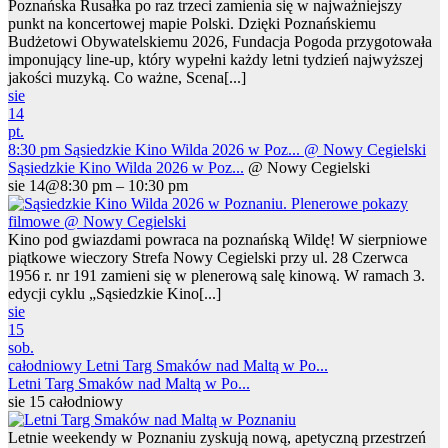
Poznańska Rusałka po raz trzeci zamienia się w najważniejszy
punkt na koncertowej mapie Polski. Dzięki Poznańskiemu
Budżetowi Obywatelskiemu 2026, Fundacja Pogoda przygotowała
imponujący line-up, który wypełni każdy letni tydzień najwyższej
jakości muzyką. Co ważne, Scena[...]
sie
14
pt.
8:30 pm
Sąsiedzkie Kino Wilda 2026 w Poz...
@ Nowy Cegielski
Sąsiedzkie Kino Wilda 2026 w Poz...
@ Nowy Cegielski
sie 14@8:30 pm – 10:30 pm
Kino pod gwiazdami powraca na poznańską Wildę! W sierpniowe
piątkowe wieczory Strefa Nowy Cegielski przy ul. 28 Czerwca
1956 r. nr 191 zamieni się w plenerową salę kinową. W ramach 3.
edycji cyklu „Sąsiedzkie Kino[...]
sie
15
sob.
całodniowy
Letni Targ Smaków nad Maltą w Po...
Letni Targ Smaków nad Maltą w Po...
sie 15
całodniowy
Letnie weekendy w Poznaniu zyskują nową, apetyczną przestrzeń