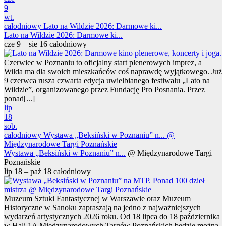
9
wt.
całodniowy
Lato na Wildzie 2026: Darmowe ki...
Lato na Wildzie 2026: Darmowe ki...
cze 9 – sie 16
całodniowy
Czerwiec w Poznaniu to oficjalny start plenerowych imprez, a
Wilda ma dla swoich mieszkańców coś naprawdę wyjątkowego. Już
9 czerwca rusza czwarta edycja uwielbianego festiwalu „Lato na
Wildzie”, organizowanego przez Fundację Pro Posnania. Przez
ponad[...]
lip
18
sob.
całodniowy
Wystawa „Beksiński w Poznaniu” n...
@
Międzynarodowe Targi Poznańskie
Wystawa „Beksiński w Poznaniu” n...
@ Międzynarodowe Targi
Poznańskie
lip 18 – paź 18
całodniowy
Muzeum Sztuki Fantastycznej w Warszawie oraz Muzeum
Historyczne w Sanoku zapraszają na jedno z najważniejszych
wydarzeń artystycznych 2026 roku. Od 18 lipca do 18 października
w Hali 1A Międzynarodowych Targów Poznańskich będzie można