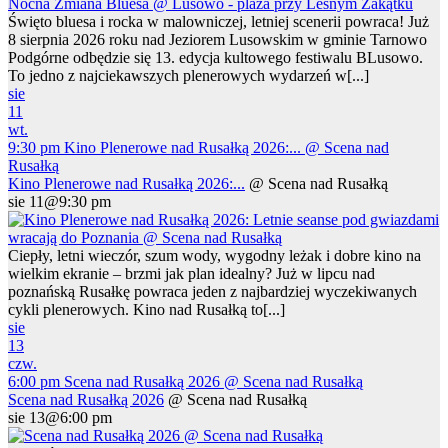
Święto bluesa i rocka w malowniczej, letniej scenerii powraca! Już
8 sierpnia 2026 roku nad Jeziorem Lusowskim w gminie Tarnowo
Podgórne odbędzie się 13. edycja kultowego festiwalu BLusowo.
To jedno z najciekawszych plenerowych wydarzeń w[...]
sie
11
wt.
9:30 pm
Kino Plenerowe nad Rusałką 2026:...
@ Scena nad
Rusałką
Kino Plenerowe nad Rusałką 2026:...
@ Scena nad Rusałką
sie 11@9:30 pm
Ciepły, letni wieczór, szum wody, wygodny leżak i dobre kino na
wielkim ekranie – brzmi jak plan idealny? Już w lipcu nad
poznańską Rusałkę powraca jeden z najbardziej wyczekiwanych
cykli plenerowych. Kino nad Rusałką to[...]
sie
13
czw.
6:00 pm
Scena nad Rusałką 2026
@ Scena nad Rusałką
Scena nad Rusałką 2026
@ Scena nad Rusałką
sie 13@6:00 pm