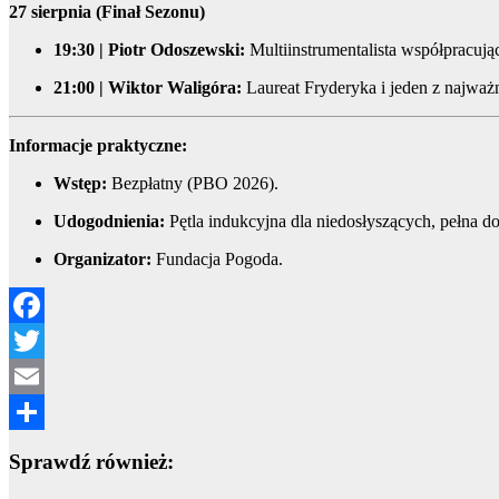
27 sierpnia (Finał Sezonu)
19:30 | Piotr Odoszewski:
Multiinstrumentalista współpracuj
21:00 | Wiktor Waligóra:
Laureat Fryderyka i jeden z najważ
Informacje praktyczne:
Wstęp:
Bezpłatny (PBO 2026).
Udogodnienia:
Pętla indukcyjna dla niedosłyszących, pełna do
Organizator:
Fundacja Pogoda.
Facebook
Twitter
Email
Share
Sprawdź również: