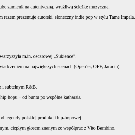
ube zamienił na autentyczną, wrażliwą ścieżkę muzyczną.
 razem prezentuje autorski, słoneczny indie pop w stylu Tame Impala.
warzyszyła m.in. oscarowej „Sukience”.
iadczeniem na największych scenach (Open’er, OFF, Jarocin).
m i subtelnym R&B.
hip-hopu – od buntu po wspólne katharsis.
d legendy polskiej produkcji hip-hopowej.
m, ciepłym głosem znanym ze współprac z Vito Bambino.