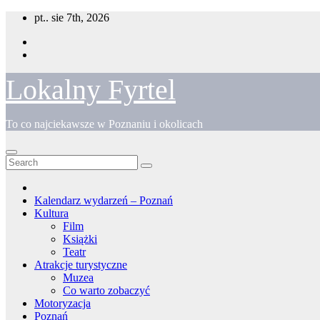
Skip
pt.. sie 7th, 2026
to
content
Lokalny Fyrtel
To co najciekawsze w Poznaniu i okolicach
Kalendarz wydarzeń – Poznań
Kultura
Film
Książki
Teatr
Atrakcje turystyczne
Muzea
Co warto zobaczyć
Motoryzacja
Poznań