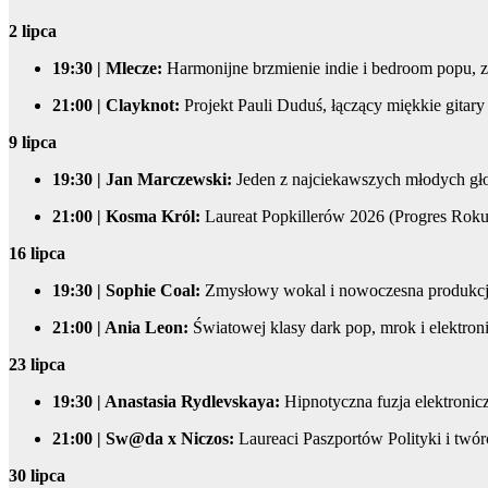
2 lipca
19:30 | Mlecze:
Harmonijne brzmienie indie i bedroom popu, z
21:00 | Clayknot:
Projekt Pauli Duduś, łączący miękkie gitary 
9 lipca
19:30 | Jan Marczewski:
Jeden z najciekawszych młodych głosó
21:00 | Kosma Król:
Laureat Popkillerów 2026 (Progres Roku),
16 lipca
19:30 | Sophie Coal:
Zmysłowy wokal i nowoczesna produkcja, 
21:00 | Ania Leon:
Światowej klasy dark pop, mrok i elektro
23 lipca
19:30 | Anastasia Rydlevskaya:
Hipnotyczna fuzja elektronic
21:00 | Sw@da x Niczos:
Laureaci Paszportów Polityki i t
30 lipca