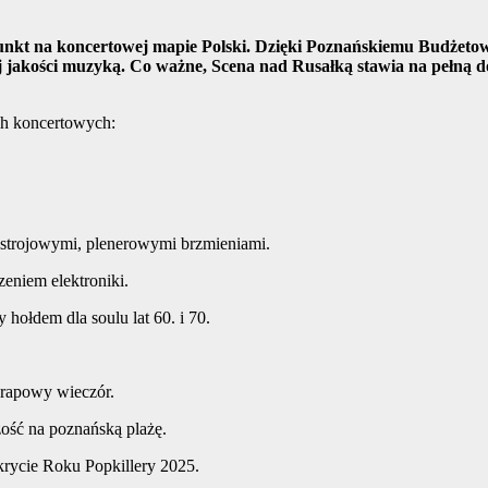
 punkt na koncertowej mapie Polski. Dzięki Poznańskiemu Budżet
j jakości muzyką. Co ważne, Scena nad Rusałką stawia na pełną do
ch koncertowych:
astrojowymi, plenerowymi brzmieniami.
eniem elektroniki.
hołdem dla soulu lat 60. i 70.
 rapowy wieczór.
ść na poznańską plażę.
krycie Roku Popkillery 2025.