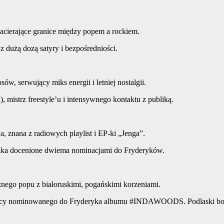
acierające granice między popem a rockiem.
z dużą dozą satyry i bezpośredniości.
w, serwujący miks energii i letniej nostalgii.
 mistrz freestyle’u i intensywnego kontaktu z publiką.
znana z radiowych playlist i EP-ki „Jenga”.
nika docenione dwiema nominacjami do Fryderyków.
znego popu z białoruskimi, pogańskimi korzeniami.
wórcy nominowanego do Fryderyka albumu #INDAWOODS. Podlaski bo