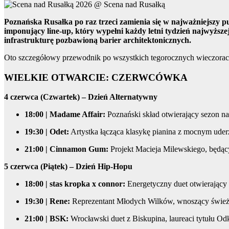
Poznańska Rusałka po raz trzeci zamienia się w najważniejszy
imponujący line-up, który wypełni każdy letni tydzień najwyższe
infrastrukturę pozbawioną barier architektonicznych.
Oto szczegółowy przewodnik po wszystkich tegorocznych wieczora
WIELKIE OTWARCIE: CZERWCÓWKA
4 czerwca (Czwartek) – Dzień Alternatywny
18:00 | Madame Affair:
Poznański skład otwierający sezon n
19:30 | Odet:
Artystka łącząca klasykę pianina z mocnym uderz
21:00 | Cinnamon Gum:
Projekt Macieja Milewskiego, będący 
5 czerwca (Piątek) – Dzień Hip-Hopu
18:00 | stas kropka x connor:
Energetyczny duet otwierający
19:30 | Rene:
Reprezentant Młodych Wilków, wnoszący świeżo
21:00 | BSK:
Wrocławski duet z Biskupina, laureaci tytułu Od