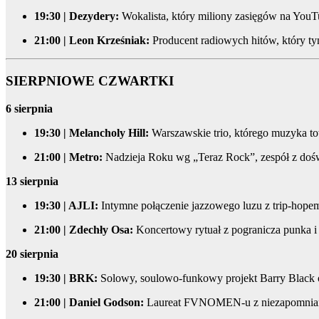
19:30 | Dezydery:
Wokalista, który miliony zasięgów na YouT
21:00 | Leon Krześniak:
Producent radiowych hitów, który tym
SIERPNIOWE CZWARTKI
6 sierpnia
19:30 | Melancholy Hill:
Warszawskie trio, którego muzyka to
21:00 | Metro:
Nadzieja Roku wg „Teraz Rock”, zespół z dośw
13 sierpnia
19:30 | AJLI:
Intymne połączenie jazzowego luzu z trip-hope
21:00 | Zdechły Osa:
Koncertowy rytuał z pogranicza punka i 
20 sierpnia
19:30 | BRK:
Solowy, soulowo-funkowy projekt Barry Black o
21:00 | Daniel Godson:
Laureat FVNOMEN-u z niezapomniany