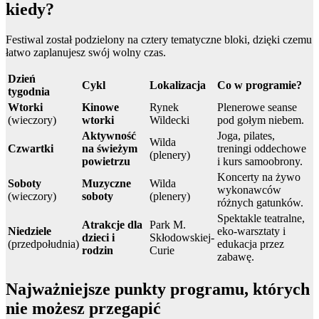
kiedy?
Festiwal został podzielony na cztery tematyczne bloki, dzięki czemu
łatwo zaplanujesz swój wolny czas.
Dzień
Cykl
Lokalizacja
Co w programie?
tygodnia
Wtorki
Kinowe
Rynek
Plenerowe seanse
(wieczory)
wtorki
Wildecki
pod gołym niebem.
Aktywność
Joga, pilates,
Wilda
Czwartki
na świeżym
treningi oddechowe
(plenery)
powietrzu
i kurs samoobrony.
Koncerty na żywo
Soboty
Muzyczne
Wilda
wykonawców
(wieczory)
soboty
(plenery)
różnych gatunków.
Spektakle teatralne,
Atrakcje dla
Park M.
Niedziele
eko-warsztaty i
dzieci i
Skłodowskiej-
(przedpołudnia)
edukacja przez
rodzin
Curie
zabawę.
Najważniejsze punkty programu, których
nie możesz przegapić