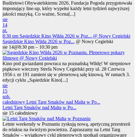
Budżetowi Obywatelskiemu 2026, Fundacja Pogoda przygotowała
imponujący line-up, który wypełni każdy letni tydzień najwyższej
jakości muzyką. Co ważne, Scena[...]
sie
14
pt.
8:30 pm
Sąsiedzkie Kino Wilda 2026 w Poz...
@ Nowy Cegielski
Sąsiedzkie Kino Wilda 2026 w Poz...
@ Nowy Cegielski
sie 14@8:30 pm – 10:30 pm
Kino pod gwiazdami powraca na poznańską Wildę! W sierpniowe
piątkowe wieczory Strefa Nowy Cegielski przy ul. 28 Czerwca
1956 r. nr 191 zamieni się w plenerową salę kinową. W ramach 3.
edycji cyklu „Sąsiedzkie Kino[...]
sie
15
sob.
całodniowy
Letni Targ Smaków nad Maltą w Po...
Letni Targ Smaków nad Maltą w Po...
sie 15
całodniowy
Letnie weekendy w Poznaniu zyskują nową, apetyczną przestrzeń
do relaksu na świeżym powietrzu. Zapraszamy na Letni Targ
Smaków – wyjątkowy cykl plenerowych spotkań organizowany