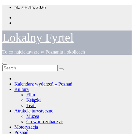
Skip
pt.. sie 7th, 2026
to
content
Lokalny Fyrtel
To co najciekawsze w Poznaniu i okolicach
Kalendarz wydarzeń – Poznań
Kultura
Film
Książki
Teatr
Atrakcje turystyczne
Muzea
Co warto zobaczyć
Motoryzacja
Poznań