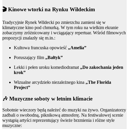
🎬 Kinowe wtorki na Rynku Wildeckim
Tradycyjnie Rynek Wildecki po zmierzchu zamieni się w
klimatyczne kino pod chmurką. W tym roku na wielkim ekranie
zobaczymy zróżnicowany i wciągający repertuar. Wśród filmowych
propozycji znalazły się m.in.:
Kultowa francuska opowieść
„Amelia”
Poruszający film
„Bałtyk”
Lekki i pełen uroku komediodramat
„Do zakochania jeden
krok”
Wizualne arcydzieło niezależnego kina
„The Florida
Project”
🎶 Muzyczne soboty w letnim klimacie
Sobotnie wieczory będą należeć do muzyki na żywo. Organizatorzy
zadbali o swobodną, piknikową atmosferę. Na festiwalowej scenie
wystąpią artyści reprezentujący świeże brzmienia i różne style
muzyczne: