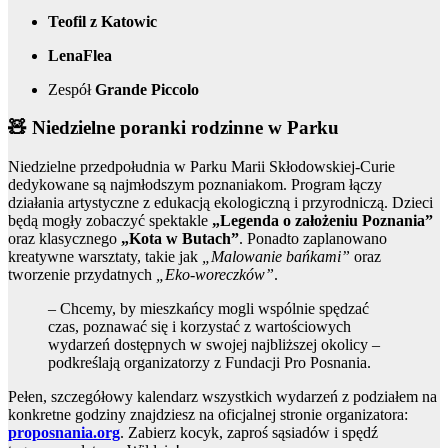
Teofil z Katowic
LenaFlea
Zespół
Grande Piccolo
🧸 Niedzielne poranki rodzinne w Parku
Niedzielne przedpołudnia w Parku Marii Skłodowskiej-Curie
dedykowane są najmłodszym poznaniakom. Program łączy
działania artystyczne z edukacją ekologiczną i przyrodniczą. Dzieci
będą mogły zobaczyć spektakle
„Legenda o założeniu Poznania”
oraz klasycznego
„Kota w Butach”
. Ponadto zaplanowano
kreatywne warsztaty, takie jak
„Malowanie bańkami”
oraz
tworzenie przydatnych
„Eko-woreczków”
.
– Chcemy, by mieszkańcy mogli wspólnie spędzać
czas, poznawać się i korzystać z wartościowych
wydarzeń dostępnych w swojej najbliższej okolicy –
podkreślają organizatorzy z Fundacji Pro Posnania.
Pełen, szczegółowy kalendarz wszystkich wydarzeń z podziałem na
konkretne godziny znajdziesz na oficjalnej stronie organizatora:
proposnania.org
. Zabierz kocyk, zaproś sąsiadów i spędź