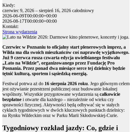
Kiedy:
czerwiec 9, 2026 – sierpień 16, 2026
całodniowy
2026-06-09T00:00:00+00:00
2026-08-17T00:00:00+00:00
Kontakt:
Strona wydarzenia
Czerwiec w Poznaniu to oficjalny start plenerowych imprez, a
Wilda ma dla swoich mieszkańców coś naprawdę wyjątkowego.
Już 9 czerwca rusza czwarta edycja uwielbianego festiwalu
„Lato na Wildzie”, organizowanego przez Fundację Pro
Posnania. Przez ponad dwa miesiące serce tej dzielnicy będzie
tętnić kulturą, sportem i sąsiedzką energią.
Festiwal potrwa aż do
16 sierpnia 2026 roku
. Jego głównym celem
jest ożywianie przestrzeni publicznej oraz budowanie lokalnej
wspólnoty. Wszystkie przygotowane wydarzenia są
całkowicie
bezpłatne
i otwarte dla każdego – niezależnie od wieku czy
sprawności fizycznej. Aktywności będą odbywać się w stałych
cyklach tygodniowych w dwóch kluczowych punktach dzielnicy:
na Rynku Wildeckim oraz w Parku Marii Skłodowskiej-Curie.
Tygodniowy rozkład jazdy: Co, gdzie i