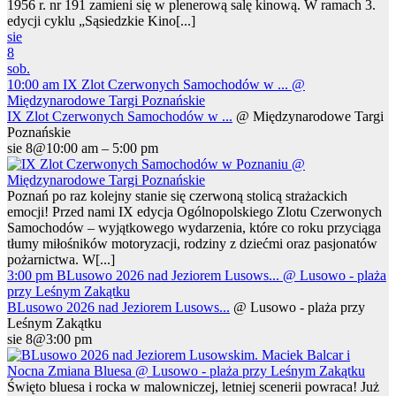
1956 r. nr 191 zamieni się w plenerową salę kinową. W ramach 3.
edycji cyklu „Sąsiedzkie Kino[...]
sie
8
sob.
10:00 am
IX Zlot Czerwonych Samochodów w ...
@
Międzynarodowe Targi Poznańskie
IX Zlot Czerwonych Samochodów w ...
@ Międzynarodowe Targi
Poznańskie
sie 8@10:00 am – 5:00 pm
Poznań po raz kolejny stanie się czerwoną stolicą strażackich
emocji! Przed nami IX edycja Ogólnopolskiego Zlotu Czerwonych
Samochodów – wyjątkowego wydarzenia, które co roku przyciąga
tłumy miłośników motoryzacji, rodziny z dziećmi oraz pasjonatów
pożarnictwa. W[...]
3:00 pm
BLusowo 2026 nad Jeziorem Lusows...
@ Lusowo - plaża
przy Leśnym Zakątku
BLusowo 2026 nad Jeziorem Lusows...
@ Lusowo - plaża przy
Leśnym Zakątku
sie 8@3:00 pm
Święto bluesa i rocka w malowniczej, letniej scenerii powraca! Już