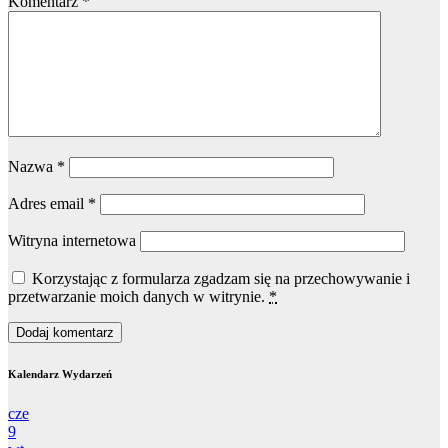
Komentarz
*
Nazwa
*
Adres email
*
Witryna internetowa
Korzystając z formularza zgadzam się na przechowywanie i
przetwarzanie moich danych w witrynie.
*
Kalendarz Wydarzeń
cze
9