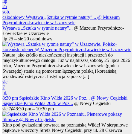
lip
25
sob.
całodniowy
Wystawa „Sztuka w rytmie natury”...
@ Muzeum
Przyrodniczo-Łowieckie w Uzarzewie
Wystawa „Sztuka w rytmie natury”...
@ Muzeum Przyrodniczo-
Łowieckie w Uzarzewie
lip 25 – sie 20
całodniowy
Natura jako źródło nieskończonej inspiracji i przestrzeń do
międzykulturowego dialogu. Już w najbliższą sobotę, 25 lipca 2026
roku, Muzeum Przyrodniczo-Łowieckie w Uzarzewie (gmina
Swarzędz) stanie się pomostem łączącym polską i koreańską
wrażliwość estetyczną. Instytucja zaprasza[...]
sie
7
pt.
8:30 pm
Sąsiedzkie Kino Wilda 2026 w Poz...
@ Nowy Cegielski
Sąsiedzkie Kino Wilda 2026 w Poz...
@ Nowy Cegielski
sie 7@8:30 pm – 10:30 pm
Kino pod gwiazdami powraca na poznańską Wildę! W sierpniowe
piątkowe wieczory Strefa Nowy Cegielski przy ul. 28 Czerwca