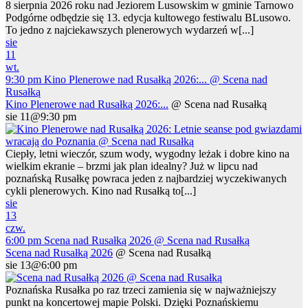
8 sierpnia 2026 roku nad Jeziorem Lusowskim w gminie Tarnowo
Podgórne odbędzie się 13. edycja kultowego festiwalu BLusowo.
To jedno z najciekawszych plenerowych wydarzeń w[...]
sie
11
wt.
9:30 pm
Kino Plenerowe nad Rusałką 2026:...
@ Scena nad
Rusałką
Kino Plenerowe nad Rusałką 2026:...
@ Scena nad Rusałką
sie 11@9:30 pm
Ciepły, letni wieczór, szum wody, wygodny leżak i dobre kino na
wielkim ekranie – brzmi jak plan idealny? Już w lipcu nad
poznańską Rusałkę powraca jeden z najbardziej wyczekiwanych
cykli plenerowych. Kino nad Rusałką to[...]
sie
13
czw.
6:00 pm
Scena nad Rusałką 2026
@ Scena nad Rusałką
Scena nad Rusałką 2026
@ Scena nad Rusałką
sie 13@6:00 pm
Poznańska Rusałka po raz trzeci zamienia się w najważniejszy
punkt na koncertowej mapie Polski. Dzięki Poznańskiemu