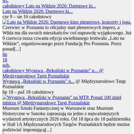
wt.
całodniowy
Lato na Wildzie 2026: Darmowe ki...
Lato na Wildzie 2026: Darmowe ki...
cze 9 – sie 16
całodniowy
Czerwiec w Poznaniu to oficjalny start plenerowych imprez, a
Wilda ma dla swoich mieszkańców coś naprawdę wyjątkowego. Już
9 czerwca rusza czwarta edycja uwielbianego festiwalu „Lato na
Wildzie”, organizowanego przez Fundację Pro Posnania. Przez
ponad[...]
lip
18
sob.
całodniowy
Wystawa „Beksiński w Poznaniu” n...
@
Międzynarodowe Targi Poznańskie
Wystawa „Beksiński w Poznaniu” n...
@ Międzynarodowe Targi
Poznańskie
lip 18 – paź 18
całodniowy
Muzeum Sztuki Fantastycznej w Warszawie oraz Muzeum
Historyczne w Sanoku zapraszają na jedno z najważniejszych
wydarzeń artystycznych 2026 roku. Od 18 lipca do 18 października
w Hali 1A Międzynarodowych Targów Poznańskich będzie można
podziwiać imponującą[...]