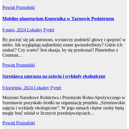
Powiat Poznański
Mobilne planetarium Kopernika w Tarnowie Podgórnem
9 maja, 2024
Lokalny Fyrtel
By poczuć się jak astronom, wystarczy podnieść głowę i spojrzeć w
niebo. Jak wyglądają najbardziej znane gwiazdozbiory? Gdzie ich
szukać? Czy warto? Jest okazja, by się przekonać! Planetobus z
Centrum…
Powiat Poznański
Szreniawa zaprasza na zajęcia i wykłady ekologiczne
9 kwietnia, 2024
Lokalny Fyrtel
Muzeum Narodowe Rolnictwa i Przemysłu Rolno-Spożywczego w
Szreniawie pozyskało środki na organizację projektu „Szreniawskie
zajęcia i wykłady ekologiczne”. W jego ramach chętne osoby będą
mogły brać udział w licznych przedsięwzięciach…
Powiat Poznański