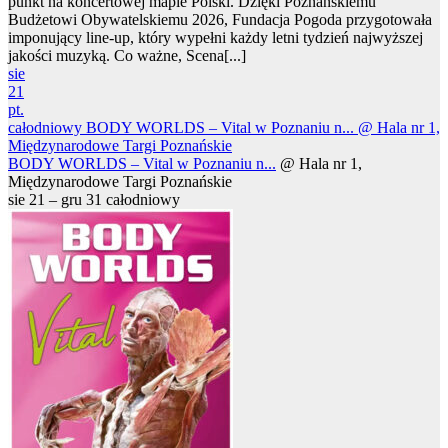
punkt na koncertowej mapie Polski. Dzięki Poznańskiemu
Budżetowi Obywatelskiemu 2026, Fundacja Pogoda przygotowała
imponujący line-up, który wypełni każdy letni tydzień najwyższej
jakości muzyką. Co ważne, Scena[...]
sie
21
pt.
całodniowy
BODY WORLDS – Vital w Poznaniu n...
@ Hala nr 1,
Międzynarodowe Targi Poznańskie
BODY WORLDS – Vital w Poznaniu n...
@ Hala nr 1,
Międzynarodowe Targi Poznańskie
sie 21 – gru 31
całodniowy