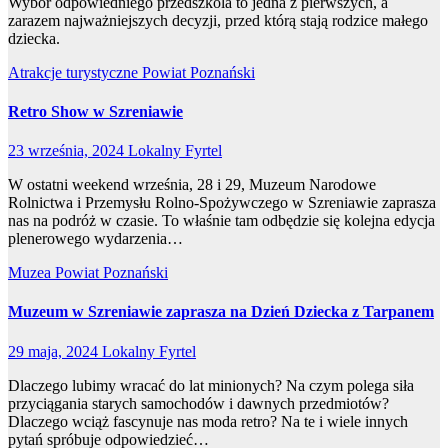
Wybór odpowiedniego przedszkola to jedna z pierwszych, a
zarazem najważniejszych decyzji, przed którą stają rodzice małego
dziecka.
Atrakcje turystyczne
Powiat Poznański
Retro Show w Szreniawie
23 września, 2024
Lokalny Fyrtel
W ostatni weekend września, 28 i 29, Muzeum Narodowe
Rolnictwa i Przemysłu Rolno-Spożywczego w Szreniawie zaprasza
nas na podróż w czasie. To właśnie tam odbędzie się kolejna edycja
plenerowego wydarzenia…
Muzea
Powiat Poznański
Muzeum w Szreniawie zaprasza na Dzień Dziecka z Tarpanem
29 maja, 2024
Lokalny Fyrtel
Dlaczego lubimy wracać do lat minionych? Na czym polega siła
przyciągania starych samochodów i dawnych przedmiotów?
Dlaczego wciąż fascynuje nas moda retro? Na te i wiele innych
pytań spróbuje odpowiedzieć…