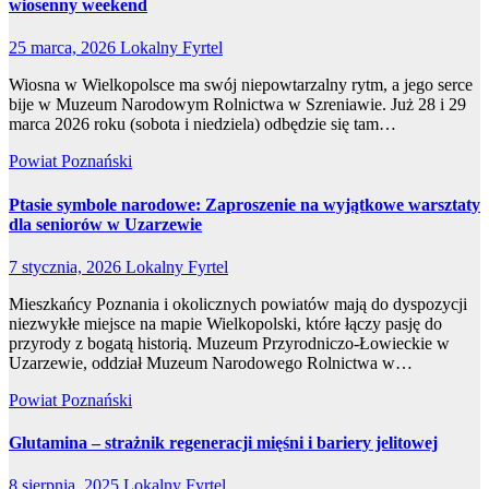
wiosenny weekend
25 marca, 2026
Lokalny Fyrtel
Wiosna w Wielkopolsce ma swój niepowtarzalny rytm, a jego serce
bije w Muzeum Narodowym Rolnictwa w Szreniawie. Już 28 i 29
marca 2026 roku (sobota i niedziela) odbędzie się tam…
Powiat Poznański
Ptasie symbole narodowe: Zaproszenie na wyjątkowe warsztaty
dla seniorów w Uzarzewie
7 stycznia, 2026
Lokalny Fyrtel
Mieszkańcy Poznania i okolicznych powiatów mają do dyspozycji
niezwykłe miejsce na mapie Wielkopolski, które łączy pasję do
przyrody z bogatą historią. Muzeum Przyrodniczo-Łowieckie w
Uzarzewie, oddział Muzeum Narodowego Rolnictwa w…
Powiat Poznański
Glutamina – strażnik regeneracji mięśni i bariery jelitowej
8 sierpnia, 2025
Lokalny Fyrtel