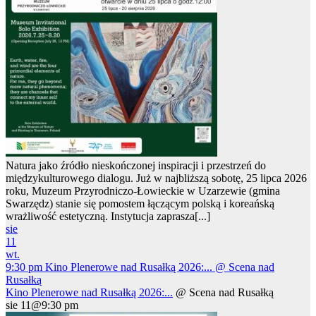
Natura jako źródło nieskończonej inspiracji i przestrzeń do
międzykulturowego dialogu. Już w najbliższą sobotę, 25 lipca 2026
roku, Muzeum Przyrodniczo-Łowieckie w Uzarzewie (gmina
Swarzędz) stanie się pomostem łączącym polską i koreańską
wrażliwość estetyczną. Instytucja zaprasza[...]
sie
11
wt.
9:30 pm
Kino Plenerowe nad Rusałką 2026:...
@ Scena nad
Rusałką
Kino Plenerowe nad Rusałką 2026:...
@ Scena nad Rusałką
sie 11@9:30 pm