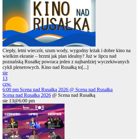
Ciepły, letni wieczór, szum wody, wygodny leżak i dobre kino na
wielkim ekranie – brzmi jak plan idealny? Już w lipcu nad
poznańską Rusałkę powraca jeden z najbardziej wyczekiwanych
cykli plenerowych. Kino nad Rusałką to[...]
sie
13
czw.
6:00 pm
Scena nad Rusałką 2026
@ Scena nad Rusałką
Scena nad Rusałką 2026
@ Scena nad Rusałką
sie 13@6:00 pm