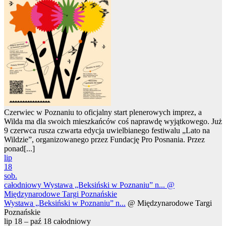
Czerwiec w Poznaniu to oficjalny start plenerowych imprez, a
Wilda ma dla swoich mieszkańców coś naprawdę wyjątkowego. Już
9 czerwca rusza czwarta edycja uwielbianego festiwalu „Lato na
Wildzie”, organizowanego przez Fundację Pro Posnania. Przez
ponad[...]
lip
18
sob.
całodniowy
Wystawa „Beksiński w Poznaniu” n...
@
Międzynarodowe Targi Poznańskie
Wystawa „Beksiński w Poznaniu” n...
@ Międzynarodowe Targi
Poznańskie
lip 18 – paź 18
całodniowy