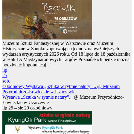
Muzeum Sztuki Fantastycznej w Warszawie oraz Muzeum
Historyczne w Sanoku zapraszają na jedno z najważniejszych
wydarzeń artystycznych 2026 roku. Od 18 lipca do 18 października
w Hali 1A Międzynarodowych Targów Poznańskich będzie można
podziwiać imponującą[...]
lip
25
sob.
całodniowy
Wystawa „Sztuka w rytmie natury”...
@ Muzeum
Przyrodniczo-Łowieckie w Uzarzewie
Wystawa „Sztuka w rytmie natury”...
@ Muzeum Przyrodniczo-
Łowieckie w Uzarzewie
lip 25 – sie 20
całodniowy