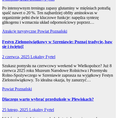
Po intensywnym treningu zapasy glutaminy w mięśniach potrafią
spaść nawet o 20 %. Ten najbardziej obfity aminokwas w
organizmie pełni dwie kluczowe funkcje: napędza syntezę
glikogenu i wzmacnia układ odpornościowy poprzez…
Atrakcje turystyczne
Powiat Poznański
Festyn Zielonoświątkowy w Szreniawie: Poznaj tradycję, baw
się i świętuj!
2 czerwca, 2025
Lokalny Fyrtel
Szukasz pomysłu na czerwcowy weekend w Wielkopolsce? Już 8
czerwca 2025 roku Muzeum Narodowe Rolnictwa i Przemysłu
Rolno-Spożywczego w Szreniawie zaprasza na wyjątkowy Festyn
Zielonoświątkowy. To idealna okazja, by zanurzyć…
Powiat Poznański
Dlaczego warto wybrać przedszkole w Plewiskach?
25 lutego, 2025
Lokalny Fyrtel