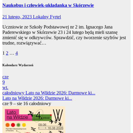
Naukobus i człowiek-układanka w Skórzewie
21 lutego, 2023
Lokalny Fyrtel
Uczniowie ze Szkoły Podstawowej nr 2 im. Ignacego Jana
Paderewskiego w Skórzewie 23 i 24 lutego będą mieli szansę
zmienić się w odkrywców. Sprawdzić, czy tworzenie szyfrów jest
trudne, rozwiązywać…
Stronicowanie
1
2
…
4
wpisów
Kalendarz Wydarzeń
cze
9
wt.
całodniowy
Lato na Wildzie 2026: Darmowe ki...
Lato na Wildzie 2026: Darmowe ki...
cze 9 – sie 16
całodniowy