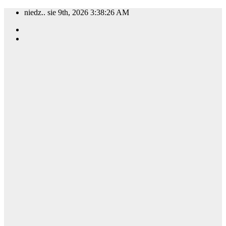
Skip
niedz.. sie 9th, 2026
3:38:27 AM
to
content