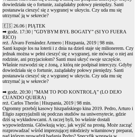
dowiedziała się o fortunie, zażądałaby połowy pieniędzy. Santi
postanawia cieszyć się z wygranej w ukryciu. Czy uda mu się
utrzymać ją w sekrecie?
🇪🇸 26.06 | PIĄTEK
➡ godz. 17:30 | ”GDYBYM BYŁ BOGATY” (SI YO FUERA
RICO)
reż. Álvaro Fernández Armero | Hiszpania, 2019 | 98 min.
Santi kupuje los na loterii i z dnia na dzień staje się milionerem. Czy
jednak można w pełni cieszyć się z wygranej, nie mówiąc o niej ani
rodzinie, ani przyjaciołom? Santi musi ukryć swoje szczęście.
Właśnie rozwodzi się z żoną, z którą nie podpisał intercyzy. Gdyby
dowiedziała się o fortunie, zażądałaby połowy pieniędzy. Santi
postanawia cieszyć się z wygranej w ukryciu. Czy uda mu się
utrzymać ją w sekrecie?
➡ godz. 20:30 | ”MAM TO POD KONTROLĄ” (LO DEJO
CUANDO QUIERA)
reż. Carlos Therón | Hiszpania, 2019 | 98 min.
Ogromny przebój kasowy hiszpańskiego kina 2019. Pedro, Arturo i
Eligio zaprzyjaźnili się podczas studiów na uniwersytecie, gdzie
dziś są wykładowcami. A raczej byli, bo właśnie dostali
wypowiedzenia. Główkują więc, jak wyjść na prostą. Może zacząć
rozprowadzać wśród imprezującej młodzieży witaminowy preparat,
nad którym prowadził badania Pedro? Specyfik wprawia w