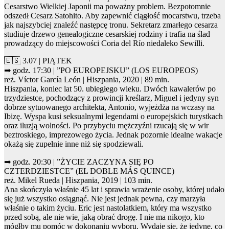
Cesarstwo Wielkiej Japonii ma poważny problem. Bezpotomnie
odszedł Cesarz Satohito. Aby zapewnić ciągłość mocarstwu, trzeba
jak najszybciej znaleźć następcę tronu. Sekretarz zmarłego cesarza
studiuje drzewo genealogiczne cesarskiej rodziny i trafia na ślad
prowadzący do miejscowości Coria del Río niedaleko Sewilli.
🇪🇸 3.07 | PIĄTEK
➡ godz. 17:30 | ”PO EUROPEJSKU” (LOS EUROPEOS)
reż. Víctor García León | Hiszpania, 2020 | 89 min.
Hiszpania, koniec lat 50. ubiegłego wieku. Dwóch kawalerów po
trzydziestce, pochodzący z prowincji kreślarz, Miguel i jedyny syn
dobrze sytuowanego architekta, Antonio, wyjeżdża na wczasy na
Ibizę. Wyspa kusi seksualnymi legendami o europejskich turystkach
oraz iluzją wolności. Po przybyciu mężczyźni rzucają się w wir
beztroskiego, imprezowego życia. Jednak pozornie idealne wakacje
okażą się zupełnie inne niż się spodziewali.
➡ godz. 20:30 | ”ŻYCIE ZACZYNA SIĘ PO
CZTERDZIESTCE” (EL DOBLE MÁS QUINCE)
reż. Mikel Rueda | Hiszpania, 2019 | 103 min.
Ana skończyła właśnie 45 lat i sprawia wrażenie osoby, której udało
się już wszystko osiągnąć. Nie jest jednak pewna, czy marzyła
właśnie o takim życiu. Eric jest nastolatkiem, który ma wszystko
przed sobą, ale nie wie, jaką obrać drogę. I nie ma nikogo, kto
mógłby mu pomóc w dokonaniu wyboru. Wydaje się, że jedyne, co