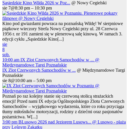
Sąsiedzkie Kino Wilda 2026 w Poz...
@ Nowy Cegielski
sie 7@8:30 pm – 10:30 pm
Kino pod gwiazdami powraca na poznańską Wildę! W sierpniowe
piątkowe wieczory Strefa Nowy Cegielski przy ul. 28 Czerwca
1956 r. nr 191 zamieni się w plenerową salę kinową. W ramach 3.
edycji cyklu „Sąsiedzkie Kino[...]
sie
8
sob.
10:00 am
IX Zlot Czerwonych Samochodów w ...
@
Międzynarodowe Targi Poznańskie
IX Zlot Czerwonych Samochodów w ...
@ Międzynarodowe Targi
Poznańskie
sie 8@10:00 am – 5:00 pm
Poznań po raz kolejny stanie się czerwoną stolicą strażackich
emocji! Przed nami IX edycja Ogólnopolskiego Zlotu Czerwonych
Samochodów – wyjątkowego wydarzenia, które co roku przyciąga
tłumy miłośników motoryzacji, rodziny z dziećmi oraz pasjonatów
pożarnictwa. W[...]
3:00 pm
BLusowo 2026 nad Jeziorem Lusows...
@ Lusowo - plaża
przy Leśnym Zakątku