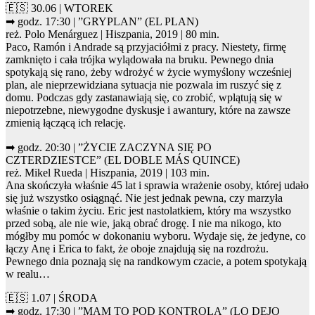
🇪🇸 30.06 | WTOREK
➡ godz. 17:30 | ”GRYPLAN” (EL PLAN)
reż. Polo Menárguez | Hiszpania, 2019 | 80 min.
Paco, Ramón i Andrade są przyjaciółmi z pracy. Niestety, firmę
zamknięto i cała trójka wylądowała na bruku. Pewnego dnia
spotykają się rano, żeby wdrożyć w życie wymyślony wcześniej
plan, ale nieprzewidziana sytuacja nie pozwala im ruszyć się z
domu. Podczas gdy zastanawiają się, co zrobić, wplątują się w
niepotrzebne, niewygodne dyskusje i awantury, które na zawsze
zmienią łączącą ich relację.
➡ godz. 20:30 | ”ŻYCIE ZACZYNA SIĘ PO
CZTERDZIESTCE” (EL DOBLE MÁS QUINCE)
reż. Mikel Rueda | Hiszpania, 2019 | 103 min.
Ana skończyła właśnie 45 lat i sprawia wrażenie osoby, której udało
się już wszystko osiągnąć. Nie jest jednak pewna, czy marzyła
właśnie o takim życiu. Eric jest nastolatkiem, który ma wszystko
przed sobą, ale nie wie, jaką obrać drogę. I nie ma nikogo, kto
mógłby mu pomóc w dokonaniu wyboru. Wydaje się, że jedyne, co
łączy Anę i Erica to fakt, że oboje znajdują się na rozdrożu.
Pewnego dnia poznają się na randkowym czacie, a potem spotykają
w realu…
🇪🇸 1.07 | ŚRODA
➡ godz. 17:30 | ”MAM TO POD KONTROLĄ” (LO DEJO