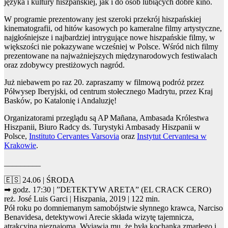
języka i kultury hiszpańskiej, jak i do osób lubiących dobre kino.
W programie prezentowany jest szeroki przekrój hiszpańskiej
kinematografii, od hitów kasowych po kameralne filmy artystyczne,
najgłośniejsze i najbardziej intrygujące nowe hiszpańskie filmy, w
większości nie pokazywane wcześniej w Polsce. Wśród nich filmy
prezentowane na najważniejszych międzynarodowych festiwalach
oraz zdobywcy prestiżowych nagród.
Już niebawem po raz 20. zapraszamy w filmową podróż przez
Półwysep Iberyjski, od centrum stołecznego Madrytu, przez Kraj
Basków, po Katalonię i Andaluzję!
Organizatorami przeglądu są AP Mañana, Ambasada Królestwa
Hiszpanii, Biuro Radcy ds. Turystyki Ambasady Hiszpanii w
Polsce,
Instituto Cervantes Varsovia
oraz
Instytut Cervantesa w
Krakowie
.
_________
🇪🇸 24.06 | ŚRODA
➡ godz. 17:30 | ”DETEKTYW ARETA” (EL CRACK CERO)
reż. José Luis Garci | Hiszpania, 2019 | 122 min.
Pół roku po domniemanym samobójstwie słynnego krawca, Narciso
Benavidesa, detektywowi Arecie składa wizytę tajemnicza,
atrakcyjna nieznajoma. Wyjawia mu, że była kochanką zmarłego i