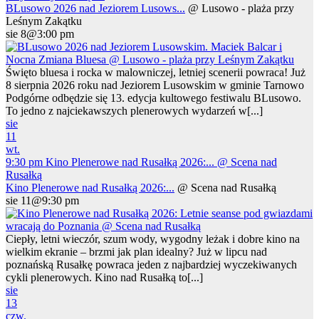
BLusowo 2026 nad Jeziorem Lusows...
@ Lusowo - plaża przy
Leśnym Zakątku
sie 8@3:00 pm
Święto bluesa i rocka w malowniczej, letniej scenerii powraca! Już
8 sierpnia 2026 roku nad Jeziorem Lusowskim w gminie Tarnowo
Podgórne odbędzie się 13. edycja kultowego festiwalu BLusowo.
To jedno z najciekawszych plenerowych wydarzeń w[...]
sie
11
wt.
9:30 pm
Kino Plenerowe nad Rusałką 2026:...
@ Scena nad
Rusałką
Kino Plenerowe nad Rusałką 2026:...
@ Scena nad Rusałką
sie 11@9:30 pm
Ciepły, letni wieczór, szum wody, wygodny leżak i dobre kino na
wielkim ekranie – brzmi jak plan idealny? Już w lipcu nad
poznańską Rusałkę powraca jeden z najbardziej wyczekiwanych
cykli plenerowych. Kino nad Rusałką to[...]
sie
13
czw.