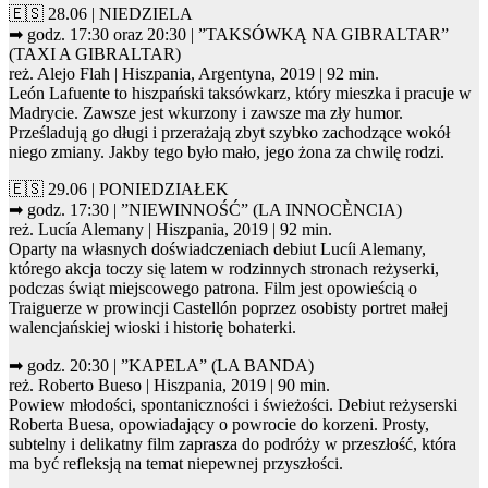
🇪🇸 28.06 | NIEDZIELA
➡ godz. 17:30 oraz 20:30 | ”TAKSÓWKĄ NA GIBRALTAR”
(TAXI A GIBRALTAR)
reż. Alejo Flah | Hiszpania, Argentyna, 2019 | 92 min.
León Lafuente to hiszpański taksówkarz, który mieszka i pracuje w
Madrycie. Zawsze jest wkurzony i zawsze ma zły humor.
Prześladują go długi i przerażają zbyt szybko zachodzące wokół
niego zmiany. Jakby tego było mało, jego żona za chwilę rodzi.
🇪🇸 29.06 | PONIEDZIAŁEK
➡ godz. 17:30 | ”NIEWINNOŚĆ” (LA INNOCÈNCIA)
reż. Lucía Alemany | Hiszpania, 2019 | 92 min.
Oparty na własnych doświadczeniach debiut Lucíi Alemany,
którego akcja toczy się latem w rodzinnych stronach reżyserki,
podczas świąt miejscowego patrona. Film jest opowieścią o
Traiguerze w prowincji Castellón poprzez osobisty portret małej
walencjańskiej wioski i historię bohaterki.
➡ godz. 20:30 | ”KAPELA” (LA BANDA)
reż. Roberto Bueso | Hiszpania, 2019 | 90 min.
Powiew młodości, spontaniczności i świeżości. Debiut reżyserski
Roberta Buesa, opowiadający o powrocie do korzeni. Prosty,
subtelny i delikatny film zaprasza do podróży w przeszłość, która
ma być refleksją na temat niepewnej przyszłości.