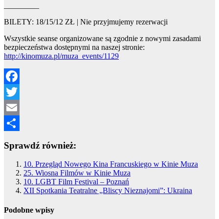
_________
BILETY: 18/15/12 ZŁ | Nie przyjmujemy rezerwacji
Wszystkie seanse organizowane są zgodnie z nowymi zasadami
bezpieczeństwa dostępnymi na naszej stronie:
http://kinomuza.pl/muza_events/1129
Facebook
Twitter
Email
Share
Sprawdź również:
10. Przegląd Nowego Kina Francuskiego w Kinie Muza
25. Wiosna Filmów w Kinie Muza
10. LGBT Film Festival – Poznań
XII Spotkania Teatralne „Bliscy Nieznajomi”: Ukraina
Podobne wpisy