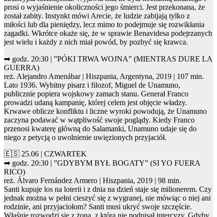
prosi o wyjaśnienie okoliczności jego śmierci. Jest przekonana, że
został zabity. Instynkt mówi Arecie, że ludzie zabijają tylko z
miłości lub dla pieniędzy, lecz mimo to podejmuje się rozwikłania
zagadki. Wkrótce okaże się, że w sprawie Benavidesa podejrzanych
jest wielu i każdy z nich miał powód, by pozbyć się krawca.
➡ godz. 20:30 | ”PÓKI TRWA WOJNA” (MIENTRAS DURE LA
GUERRA)
reż. Alejandro Amenábar | Hiszpania, Argentyna, 2019 | 107 min.
Lato 1936. Wybitny pisarz i filozof, Miguel de Unamuno,
publicznie popiera wojskowy zamach stanu. Generał Franco
prowadzi udaną kampanię, której celem jest objęcie władzy.
Krwawe oblicze konfliktu i liczne wyroki powodują, że Unamuno
zaczyna podawać w wątpliwość swoje poglądy. Kiedy Franco
przenosi kwaterę główną do Salamanki, Unamuno udaje się do
niego z petycją o uwolnienie uwięzionych przyjaciół.
🇪🇸 25.06 | CZWARTEK
➡ godz. 20:30 | ”GDYBYM BYŁ BOGATY” (SI YO FUERA
RICO)
reż. Álvaro Fernández Armero | Hiszpania, 2019 | 98 min.
Santi kupuje los na loterii i z dnia na dzień staje się milionerem. Czy
jednak można w pełni cieszyć się z wygranej, nie mówiąc o niej ani
rodzinie, ani przyjaciołom? Santi musi ukryć swoje szczęście.
Właśnie rozwodzi się z żoną, z którą nie podpisał intercyzy. Gdyby