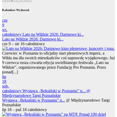
Kalendarz Wydarzeń
cze
9
wt.
całodniowy
Lato na Wildzie 2026: Darmowe ki...
Lato na Wildzie 2026: Darmowe ki...
cze 9 – sie 16
całodniowy
Czerwiec w Poznaniu to oficjalny start plenerowych imprez, a
Wilda ma dla swoich mieszkańców coś naprawdę wyjątkowego. Już
9 czerwca rusza czwarta edycja uwielbianego festiwalu „Lato na
Wildzie”, organizowanego przez Fundację Pro Posnania. Przez
ponad[...]
lip
18
sob.
całodniowy
Wystawa „Beksiński w Poznaniu” n...
@
Międzynarodowe Targi Poznańskie
Wystawa „Beksiński w Poznaniu” n...
@ Międzynarodowe Targi
Poznańskie
lip 18 – paź 18
całodniowy