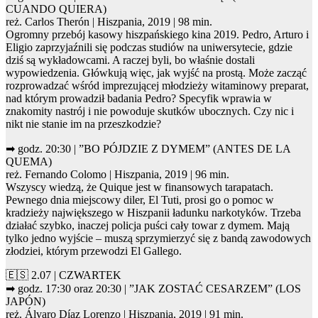
CUANDO QUIERA)
reż. Carlos Therón | Hiszpania, 2019 | 98 min.
Ogromny przebój kasowy hiszpańskiego kina 2019. Pedro, Arturo i
Eligio zaprzyjaźnili się podczas studiów na uniwersytecie, gdzie
dziś są wykładowcami. A raczej byli, bo właśnie dostali
wypowiedzenia. Główkują więc, jak wyjść na prostą. Może zacząć
rozprowadzać wśród imprezującej młodzieży witaminowy preparat,
nad którym prowadził badania Pedro? Specyfik wprawia w
znakomity nastrój i nie powoduje skutków ubocznych. Czy nic i
nikt nie stanie im na przeszkodzie?
➡ godz. 20:30 | ”BO PÓJDZIE Z DYMEM” (ANTES DE LA
QUEMA)
reż. Fernando Colomo | Hiszpania, 2019 | 96 min.
Wszyscy wiedzą, że Quique jest w finansowych tarapatach.
Pewnego dnia miejscowy diler, El Tuti, prosi go o pomoc w
kradzieży największego w Hiszpanii ładunku narkotyków. Trzeba
działać szybko, inaczej policja puści cały towar z dymem. Mają
tylko jedno wyjście – muszą sprzymierzyć się z bandą zawodowych
złodziei, którym przewodzi El Gallego.
🇪🇸 2.07 | CZWARTEK
➡ godz. 17:30 oraz 20:30 | ”JAK ZOSTAĆ CESARZEM” (LOS
JAPÓN)
reż. Álvaro Díaz Lorenzo | Hiszpania, 2019 | 91 min.