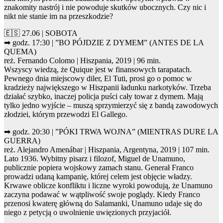
znakomity nastrój i nie powoduje skutków ubocznych. Czy nic i
nikt nie stanie im na przeszkodzie?
🇪🇸 27.06 | SOBOTA
➡ godz. 17:30 | ”BO PÓJDZIE Z DYMEM” (ANTES DE LA
QUEMA)
reż. Fernando Colomo | Hiszpania, 2019 | 96 min.
Wszyscy wiedzą, że Quique jest w finansowych tarapatach.
Pewnego dnia miejscowy diler, El Tuti, prosi go o pomoc w
kradzieży największego w Hiszpanii ładunku narkotyków. Trzeba
działać szybko, inaczej policja puści cały towar z dymem. Mają
tylko jedno wyjście – muszą sprzymierzyć się z bandą zawodowych
złodziei, którym przewodzi El Gallego.
➡ godz. 20:30 | ”PÓKI TRWA WOJNA” (MIENTRAS DURE LA
GUERRA)
reż. Alejandro Amenábar | Hiszpania, Argentyna, 2019 | 107 min.
Lato 1936. Wybitny pisarz i filozof, Miguel de Unamuno,
publicznie popiera wojskowy zamach stanu. Generał Franco
prowadzi udaną kampanię, której celem jest objęcie władzy.
Krwawe oblicze konfliktu i liczne wyroki powodują, że Unamuno
zaczyna podawać w wątpliwość swoje poglądy. Kiedy Franco
przenosi kwaterę główną do Salamanki, Unamuno udaje się do
niego z petycją o uwolnienie uwięzionych przyjaciół.