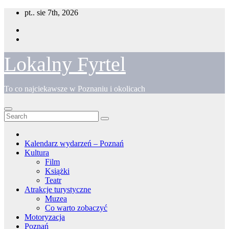
Skip
pt.. sie 7th, 2026
to
content
Lokalny Fyrtel
To co najciekawsze w Poznaniu i okolicach
Kalendarz wydarzeń – Poznań
Kultura
Film
Książki
Teatr
Atrakcje turystyczne
Muzea
Co warto zobaczyć
Motoryzacja
Poznań