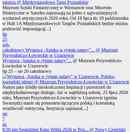
Muzeum Sztuki Fantastycznej w Warszawie oraz Muzeum
Historyczne w Sanoku zapraszają na jedno z najważniejszych
wydarzeń artystycznych 2026 roku. Od 18 lipca do 18 października
w Hali 1A Międzynarodowych Targów Poznańskich będzie można
podziwiać imponującą[...]
lip
25
sob.
całodniowy
Wystawa „Sztuka w rytmie natury”...
@ Muzeum
Przyrodniczo-Łowieckie w Uzarzewie
Wystawa „Sztuka w rytmie natury”...
@ Muzeum Przyrodniczo-
Łowieckie w Uzarzewie
lip 25 – sie 20
całodniowy
Natura jako źródło nieskończonej inspiracji i przestrzeń do
międzykulturowego dialogu. Już w najbliższą sobotę, 25 lipca 2026
roku, Muzeum Przyrodniczo-Łowieckie w Uzarzewie (gmina
Swarzędz) stanie się pomostem łączącym polską i koreańską
wrażliwość estetyczną. Instytucja zaprasza[...]
sie
7
pt.
8:30 pm
Sąsiedzkie Kino Wilda 2026 w Poz...
@ Nowy Cegielski