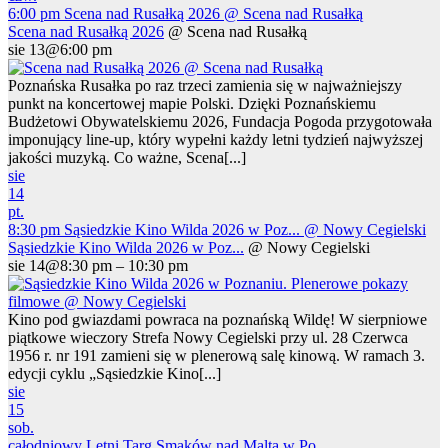
6:00 pm
Scena nad Rusałką 2026
@ Scena nad Rusałką
Scena nad Rusałką 2026
@ Scena nad Rusałką
sie 13@6:00 pm
Poznańska Rusałka po raz trzeci zamienia się w najważniejszy
punkt na koncertowej mapie Polski. Dzięki Poznańskiemu
Budżetowi Obywatelskiemu 2026, Fundacja Pogoda przygotowała
imponujący line-up, który wypełni każdy letni tydzień najwyższej
jakości muzyką. Co ważne, Scena[...]
sie
14
pt.
8:30 pm
Sąsiedzkie Kino Wilda 2026 w Poz...
@ Nowy Cegielski
Sąsiedzkie Kino Wilda 2026 w Poz...
@ Nowy Cegielski
sie 14@8:30 pm – 10:30 pm
Kino pod gwiazdami powraca na poznańską Wildę! W sierpniowe
piątkowe wieczory Strefa Nowy Cegielski przy ul. 28 Czerwca
1956 r. nr 191 zamieni się w plenerową salę kinową. W ramach 3.
edycji cyklu „Sąsiedzkie Kino[...]
sie
15
sob.
całodniowy
Letni Targ Smaków nad Maltą w Po...