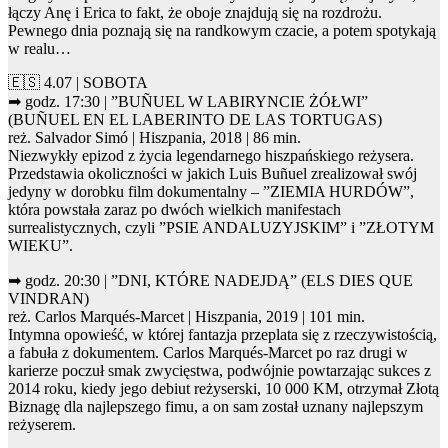
łączy Anę i Erica to fakt, że oboje znajdują się na rozdrożu.
Pewnego dnia poznają się na randkowym czacie, a potem spotykają
w realu…
🇪🇸 4.07 | SOBOTA
➡ godz. 17:30 | ”BUÑUEL W LABIRYNCIE ŻÓŁWI”
(BUÑUEL EN EL LABERINTO DE LAS TORTUGAS)
reż. Salvador Simó | Hiszpania, 2018 | 86 min.
Niezwykły epizod z życia legendarnego hiszpańskiego reżysera.
Przedstawia okoliczności w jakich Luis Buñuel zrealizował swój
jedyny w dorobku film dokumentalny – ”ZIEMIA HURDÓW”,
która powstała zaraz po dwóch wielkich manifestach
surrealistycznych, czyli ”PSIE ANDALUZYJSKIM” i ”ZŁOTYM
WIEKU”.
➡ godz. 20:30 | ”DNI, KTÓRE NADEJDĄ” (ELS DIES QUE
VINDRAN)
reż. Carlos Marqués-Marcet | Hiszpania, 2019 | 101 min.
Intymna opowieść, w której fantazja przeplata się z rzeczywistością,
a fabuła z dokumentem. Carlos Marqués-Marcet po raz drugi w
karierze poczuł smak zwycięstwa, podwójnie powtarzając sukces z
2014 roku, kiedy jego debiut reżyserski, 10 000 KM, otrzymał Złotą
Biznagę dla najlepszego fimu, a on sam został uznany najlepszym
reżyserem.