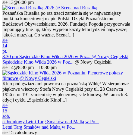
sie 13@6:00 pm
Poznańska Rusałka po raz trzeci zamienia się w najważniejszy
punkt na koncertowej mapie Polski. Dzięki Poznańskiemu
Budżetowi Obywatelskiemu 2026, Fundacja Pogoda przygotowała
imponujący line-up, który wypełni każdy letni tydzień najwyższej
jakości muzyką. Co ważne, Scena[...]
sie
14
pt.
8:30 pm
Sąsiedzkie Kino Wilda 2026 w Poz...
@ Nowy Cegielski
Sąsiedzkie Kino Wilda 2026 w Poz...
@ Nowy Cegielski
sie 14@8:30 pm – 10:30 pm
Kino pod gwiazdami powraca na poznańską Wildę! W sierpniowe
piątkowe wieczory Strefa Nowy Cegielski przy ul. 28 Czerwca
1956 r. nr 191 zamieni się w plenerową salę kinową. W ramach 3.
edycji cyklu „Sąsiedzkie Kino[...]
sie
15
sob.
całodniowy
Letni Targ Smaków nad Maltą w Po...
Letni Targ Smaków nad Maltą w Po...
sie 15
całodniowy