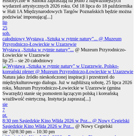
Historyczne w Sanoku zapraszają na jedno z najważniejszych
wydarzeń artystycznych 2026 roku. Od 18 lipca do 18 października
w Hali 1A Międzynarodowych Targów Poznańskich będzie można
podziwiać imponującą[...]
lip
25
sob.
całodniowy
Wystawa „Sztuka w rytmie natury”...
@ Muzeum
Przyrodniczo-Łowieckie w Uzarzewie
Wystawa „Sztuka w rytmie natury”...
@ Muzeum Przyrodniczo-
Łowieckie w Uzarzewie
lip 25 – sie 20
całodniowy
Natura jako źródło nieskończonej inspiracji i przestrzeń do
międzykulturowego dialogu. Już w najbliższą sobotę, 25 lipca 2026
roku, Muzeum Przyrodniczo-Łowieckie w Uzarzewie (gmina
Swarzędz) stanie się pomostem łączącym polską i koreańską
wrażliwość estetyczną. Instytucja zaprasza[...]
sie
7
pt.
8:30 pm
Sąsiedzkie Kino Wilda 2026 w Poz...
@ Nowy Cegielski
Sąsiedzkie Kino Wilda 2026 w Poz...
@ Nowy Cegielski
sie 7@8:30 pm – 10:30 pm