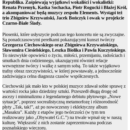
Republika. Zaśpiewają wyjątkowi wokaliści i wokalistki:
Renata Przemyk, Kaśka Sochacka, Piotr Rogucki i Błażej Król,
a akompaniować będą muzycy zespołu Elements. Wystąpi też
trio Zbigniew Krzywański, Jacek Bończyk i owak w projekcie
Czarno-Białe Ślady.
Piosenki, które usłyszycie podczas tego koncertu nie są zwyczajne.
Są ponadczasowymi perełkami pokazującymi kunszt twórczy
Grzegorza Ciechowskiego oraz Zbigniewa Krzywańskiego,
Sławomira Ciesielskiego, Leszka Biolika i Pawła Kuczyńskiego
.
To niezwykłe opowieści o życiu, miłości, przemijaniu, radościach i
smutkach dnia codziennego, ukazującymi również relacje
wewnętrzne twórcy i walkę z samym sobą. To także wyjątkowo
trafny obraz rzeczywistości, w której powstawały, a jednocześnie
zadziwiająca celna diagnoza czasów współczesnych.
Ciechowski jak mało kto w polskiej muzyce zdawał sobie sprawę z
wartości rocka jako dziedziny sztuki. Przeszedł długą drogę od
ascezy i minimalizmu z legendarnego debiutu płytowego „Nowe
sytuacje”, poprzez socrealistyczną metamorfozę i różnorodność
płyty „Tak, tak!”, aż po nowoczesny i eklektyczny album
„Masakra”. Każdy z etapów jego twórczości (w tym ten
realizowany jako „Obywatel G.C.”) na trwale wpisał się w naszą
kulturę. Większość z nich zostanie zaprezentowana podczas
poznańskiego wieczoru.