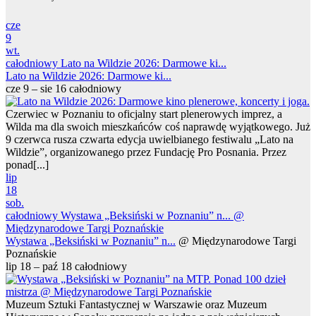
cze
9
wt.
całodniowy
Lato na Wildzie 2026: Darmowe ki...
Lato na Wildzie 2026: Darmowe ki...
cze 9 – sie 16
całodniowy
Czerwiec w Poznaniu to oficjalny start plenerowych imprez, a
Wilda ma dla swoich mieszkańców coś naprawdę wyjątkowego. Już
9 czerwca rusza czwarta edycja uwielbianego festiwalu „Lato na
Wildzie”, organizowanego przez Fundację Pro Posnania. Przez
ponad[...]
lip
18
sob.
całodniowy
Wystawa „Beksiński w Poznaniu” n...
@
Międzynarodowe Targi Poznańskie
Wystawa „Beksiński w Poznaniu” n...
@ Międzynarodowe Targi
Poznańskie
lip 18 – paź 18
całodniowy
Muzeum Sztuki Fantastycznej w Warszawie oraz Muzeum