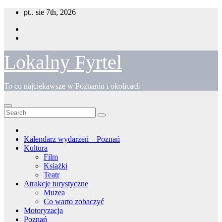
Skip
pt.. sie 7th, 2026
to
content
Lokalny Fyrtel
To co najciekawsze w Poznaniu i okolicach
Kalendarz wydarzeń – Poznań
Kultura
Film
Książki
Teatr
Atrakcje turystyczne
Muzea
Co warto zobaczyć
Motoryzacja
Poznań