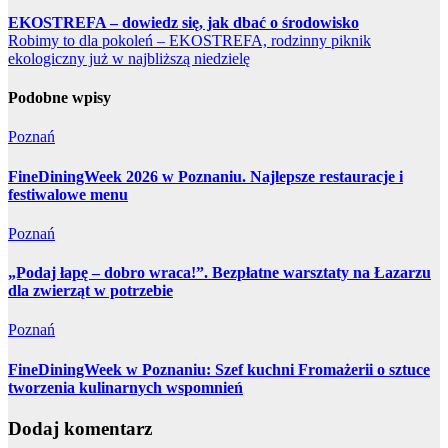
Nawigacja
EKOSTREFA – dowiedz się, jak dbać o środowisko
Robimy to dla pokoleń – EKOSTREFA, rodzinny piknik
wpisu
ekologiczny już w najbliższą niedzielę
Podobne wpisy
Poznań
FineDiningWeek 2026 w Poznaniu. Najlepsze restauracje i
festiwalowe menu
Poznań
„Podaj łapę – dobro wraca!”. Bezpłatne warsztaty na Łazarzu
dla zwierząt w potrzebie
Poznań
FineDiningWeek w Poznaniu: Szef kuchni Fromażerii o sztuce
tworzenia kulinarnych wspomnień
Dodaj komentarz