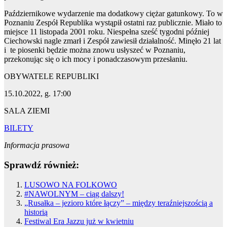
Październikowe wydarzenie ma dodatkowy ciężar gatunkowy. To w
Poznaniu Zespół Republika wystąpił ostatni raz publicznie. Miało to
miejsce 11 listopada 2001 roku. Niespełna sześć tygodni później
Ciechowski nagle zmarł i Zespół zawiesił działalność. Minęło 21 lat
i te piosenki będzie można znowu usłyszeć w Poznaniu,
przekonując się o ich mocy i ponadczasowym przesłaniu.
OBYWATELE REPUBLIKI
15.10.2022, g. 17:00
SALA ZIEMI
BILETY
Informacja prasowa
Sprawdź również:
LUSOWO NA FOLKOWO
#NAWOLNYM – ciąg dalszy!
„Rusałka – jezioro które łączy” – między teraźniejszością a
historią
Festiwal Era Jazzu już w kwietniu