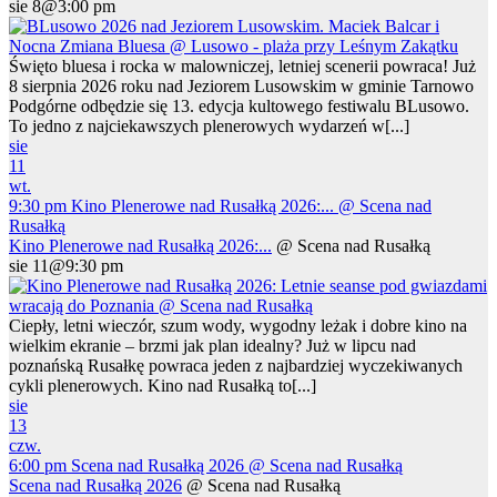
sie 8@3:00 pm
Święto bluesa i rocka w malowniczej, letniej scenerii powraca! Już
8 sierpnia 2026 roku nad Jeziorem Lusowskim w gminie Tarnowo
Podgórne odbędzie się 13. edycja kultowego festiwalu BLusowo.
To jedno z najciekawszych plenerowych wydarzeń w[...]
sie
11
wt.
9:30 pm
Kino Plenerowe nad Rusałką 2026:...
@ Scena nad
Rusałką
Kino Plenerowe nad Rusałką 2026:...
@ Scena nad Rusałką
sie 11@9:30 pm
Ciepły, letni wieczór, szum wody, wygodny leżak i dobre kino na
wielkim ekranie – brzmi jak plan idealny? Już w lipcu nad
poznańską Rusałkę powraca jeden z najbardziej wyczekiwanych
cykli plenerowych. Kino nad Rusałką to[...]
sie
13
czw.
6:00 pm
Scena nad Rusałką 2026
@ Scena nad Rusałką
Scena nad Rusałką 2026
@ Scena nad Rusałką