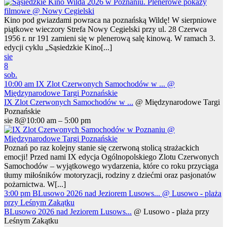
Kino pod gwiazdami powraca na poznańską Wildę! W sierpniowe
piątkowe wieczory Strefa Nowy Cegielski przy ul. 28 Czerwca
1956 r. nr 191 zamieni się w plenerową salę kinową. W ramach 3.
edycji cyklu „Sąsiedzkie Kino[...]
sie
8
sob.
10:00 am
IX Zlot Czerwonych Samochodów w ...
@
Międzynarodowe Targi Poznańskie
IX Zlot Czerwonych Samochodów w ...
@ Międzynarodowe Targi
Poznańskie
sie 8@10:00 am – 5:00 pm
Poznań po raz kolejny stanie się czerwoną stolicą strażackich
emocji! Przed nami IX edycja Ogólnopolskiego Zlotu Czerwonych
Samochodów – wyjątkowego wydarzenia, które co roku przyciąga
tłumy miłośników motoryzacji, rodziny z dziećmi oraz pasjonatów
pożarnictwa. W[...]
3:00 pm
BLusowo 2026 nad Jeziorem Lusows...
@ Lusowo - plaża
przy Leśnym Zakątku
BLusowo 2026 nad Jeziorem Lusows...
@ Lusowo - plaża przy
Leśnym Zakątku