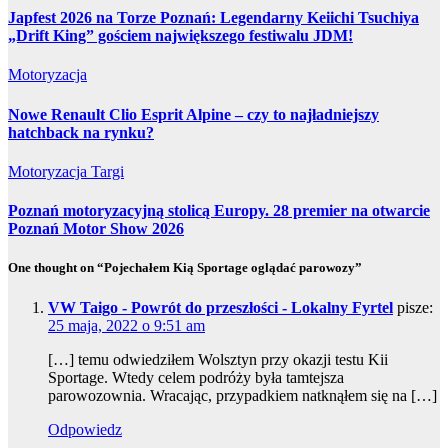
Japfest 2026 na Torze Poznań: Legendarny Keiichi Tsuchiya
„Drift King” gościem największego festiwalu JDM!
Motoryzacja
Nowe Renault Clio Esprit Alpine – czy to najładniejszy
hatchback na rynku?
Motoryzacja
Targi
Poznań motoryzacyjną stolicą Europy. 28 premier na otwarcie
Poznań Motor Show 2026
One thought on “Pojechałem Kią Sportage oglądać parowozy”
VW Taigo - Powrót do przeszłości - Lokalny Fyrtel
pisze:
25 maja, 2022 o 9:51 am
[…] temu odwiedziłem Wolsztyn przy okazji testu Kii
Sportage. Wtedy celem podróży była tamtejsza
parowozownia. Wracając, przypadkiem natknąłem się na […]
Odpowiedz