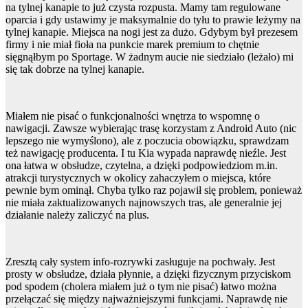
na tylnej kanapie to już czysta rozpusta. Mamy tam regulowane
oparcia i gdy ustawimy je maksymalnie do tyłu to prawie leżymy na
tylnej kanapie. Miejsca na nogi jest za dużo. Gdybym był prezesem
firmy i nie miał fioła na punkcie marek premium to chętnie
sięgnąłbym po Sportage. W żadnym aucie nie siedziało (leżało) mi
się tak dobrze na tylnej kanapie.
Miałem nie pisać o funkcjonalności wnętrza to wspomnę o
nawigacji. Zawsze wybierając trasę korzystam z Android Auto (nic
lepszego nie wymyślono), ale z poczucia obowiązku, sprawdzam
też nawigację producenta. I tu Kia wypada naprawdę nieźle. Jest
ona łatwa w obsłudze, czytelna, a dzięki podpowiedziom m.in.
atrakcji turystycznych w okolicy zahaczyłem o miejsca, które
pewnie bym ominął. Chyba tylko raz pojawił się problem, ponieważ
nie miała zaktualizowanych najnowszych tras, ale generalnie jej
działanie należy zaliczyć na plus.
Zresztą cały system info-rozrywki zasługuje na pochwały. Jest
prosty w obsłudze, działa płynnie, a dzięki fizycznym przyciskom
pod spodem (cholera miałem już o tym nie pisać) łatwo można
przełączać się między najważniejszymi funkcjami. Naprawdę nie