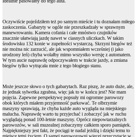
Idealnie pasowałby do tego auta.
Oczywiście pojeździłem też po samym mieście i tu doznałam miłego
zaskoczenia. Gabaryty w ogóle nie przeszkadzały w sprawnym
manewrowaniu. Kamera cofania i całe mnóstwo czujników
znacznie ułatwiają jazdę nawet w ciasnych uliczkach. W takim
środowisku 132 konie w zupełności wystarczą. Skrzyni biegów też
nie można nic zarzucić, ale jak wspomniałem wcześniej (i jako
urodzony leń) chyba wolałby mimo wszystko wersję z automatem.
W tym aucie naprawdę odpoczywałem w trakcie jazdy, a zmiana
biegów tylko wytrącała mnie z tego błogiego stanu.
Może jeszcze słowo o tych gabarytach. Raz piszę, że auto duże, ale,
że jednak sylwetka zgrabna, więc jak to w końcu jest? Nie mam
pojęcia. Zapewne perspektywę popsuły mi ogromne parowozy
obok których miałem przyjemność parkować. Te olbrzymie
maszyny sprawiają, że chyba każde auto wygląda na miejskiego
malucha. Naprawdę warto tu przyjechać i zobaczyć jak w ruchu
wyglądają ponad 100-letnie maszyny. Oprócz niepowtarzalnych
parowozów, w sali muzealnej zobaczymy całkiem sporo pamiątek.
Najpiękniejszy jest fakt, że pociągi te nadal jeżdżą i dzięki temu to
miejsce tętni życiem. O samej parowozowni więcej przeczytacie w