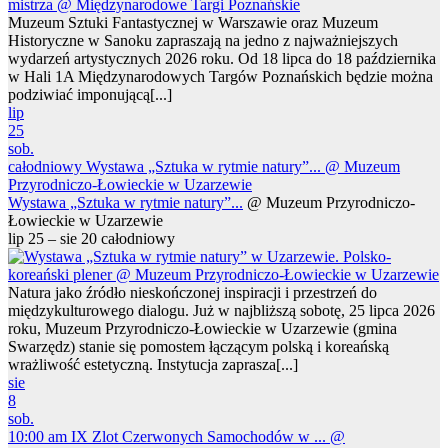
Muzeum Sztuki Fantastycznej w Warszawie oraz Muzeum
Historyczne w Sanoku zapraszają na jedno z najważniejszych
wydarzeń artystycznych 2026 roku. Od 18 lipca do 18 października
w Hali 1A Międzynarodowych Targów Poznańskich będzie można
podziwiać imponującą[...]
lip
25
sob.
całodniowy
Wystawa „Sztuka w rytmie natury”...
@ Muzeum
Przyrodniczo-Łowieckie w Uzarzewie
Wystawa „Sztuka w rytmie natury”...
@ Muzeum Przyrodniczo-
Łowieckie w Uzarzewie
lip 25 – sie 20
całodniowy
Natura jako źródło nieskończonej inspiracji i przestrzeń do
międzykulturowego dialogu. Już w najbliższą sobotę, 25 lipca 2026
roku, Muzeum Przyrodniczo-Łowieckie w Uzarzewie (gmina
Swarzędz) stanie się pomostem łączącym polską i koreańską
wrażliwość estetyczną. Instytucja zaprasza[...]
sie
8
sob.
10:00 am
IX Zlot Czerwonych Samochodów w ...
@