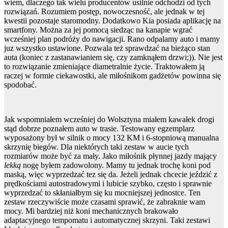
wiem, dlaczego tak wielu producentów usilnie odchodzi od tych
rozwiązań. Rozumiem postęp, nowoczesność, ale jednak w tej
kwestii pozostaje staromodny. Dodatkowo Kia posiada aplikację na
smartfony. Można za jej pomocą siedząc na kanapie wgrać
wcześniej plan podróży do nawigacji. Rano odpalamy auto i mamy
juz wszystko ustawione. Pozwala też sprawdzać na bieżąco stan
auta (koniec z zastanawianiem się, czy zamknąłem drzwi;)).
Nie jest
to rozwiązanie zmieniające diametralnie życie. Traktowałem ją
raczej w formie ciekawostki, ale miłośnikom gadżetów powinna się
spodobać.
Jak wspomniałem wcześniej do Wolsztyna miałem kawałek drogi
stąd dobrze poznałem auto w trasie. Testowany egzemplarz
wyposażony był w silnik o mocy 132 KM i 6-stopniową manualna
skrzynię biegów. Dla niektórych taki zestaw w aucie tych
rozmiarów może być za mały. Jako miłośnik płynnej jazdy mający
lekką
nogę byłem zadowolony. Mamy tu jednak trochę koni pod
maską, więc wyprzedzać tez się da. Jeżeli jednak chcecie jeździć z
prędkościami autostradowymi i lubicie szybko, często i sprawnie
wyprzedzać to skłaniałbym się ku mocniejszej jednostce. Ten
zestaw rzeczywiście może czasami sprawić, że zabraknie wam
mocy.
Mi bardziej niż koni mechanicznych brakowało
adaptacyjnego tempomatu i automatycznej skrzyni. Taki zestawi