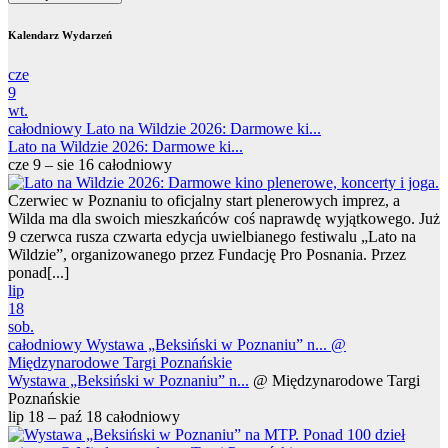
Kalendarz Wydarzeń
cze
9
wt.
całodniowy
Lato na Wildzie 2026: Darmowe ki...
Lato na Wildzie 2026: Darmowe ki...
cze 9 – sie 16
całodniowy
Czerwiec w Poznaniu to oficjalny start plenerowych imprez, a
Wilda ma dla swoich mieszkańców coś naprawdę wyjątkowego. Już
9 czerwca rusza czwarta edycja uwielbianego festiwalu „Lato na
Wildzie”, organizowanego przez Fundację Pro Posnania. Przez
ponad[...]
lip
18
sob.
całodniowy
Wystawa „Beksiński w Poznaniu” n...
@
Międzynarodowe Targi Poznańskie
Wystawa „Beksiński w Poznaniu” n...
@ Międzynarodowe Targi
Poznańskie
lip 18 – paź 18
całodniowy