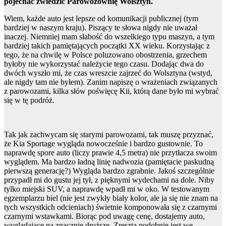
pojechać zwiedzić Parowozownię Wolsztyn.
Wiem, każde auto jest lepsze od komunikacji publicznej (tym
bardziej w naszym kraju). Piszący te słowa nigdy nie uważał
inaczej. Niemniej mam słabość do wszelkiego typu maszyn, a tym
bardziej takich pamiętających początki XX wieku. Korzystając z
tego, że na chwilę w Polsce poluzowano obostrzenia, grzechem
byłoby nie wykorzystać należycie tego czasu. Dodając dwa do
dwóch wyszło mi, że czas wreszcie zajrzeć do Wolsztyna (wstyd,
ale nigdy tam nie byłem). Zanim napiszę o wrażeniach związanych
z parowozami, kilka słów poświęcę Kii, którą dane było mi wybrać
się w tę podróż.
Tak jak zachwycam się starymi parowozami, tak muszę przyznać,
że Kia Sportage wygląda nowocześnie i bardzo gustownie. To
naprawdę spore auto (liczy prawie 4,5 metra) nie przytłacza swoim
wyglądem. Ma bardzo ładną linię nadwozia (pamiętacie paskudną
pierwszą generację?) Wygląda bardzo zgrabnie. Jakoś szczególnie
przypadł mi do gustu jej tył, z pięknymi wydechami na dole. Niby
tylko miejski SUV, a naprawdę wpadł mi w oko. W testowanym
egzemplarzu biel (nie jest zwykły biały kolor, ale ja się nie znam na
tych wszystkich odcieniach) świetnie komponowała się z czarnymi
czarnymi wstawkami. Biorąc pod uwagę cenę, dostajemy auto,
wyglądające na znacznie droższe. Zresztą podobnie jest we