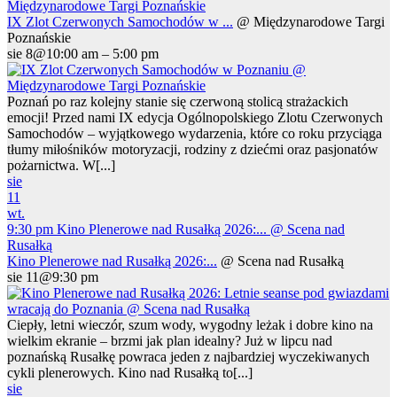
Międzynarodowe Targi Poznańskie
IX Zlot Czerwonych Samochodów w ...
@ Międzynarodowe Targi
Poznańskie
sie 8@10:00 am – 5:00 pm
Poznań po raz kolejny stanie się czerwoną stolicą strażackich
emocji! Przed nami IX edycja Ogólnopolskiego Zlotu Czerwonych
Samochodów – wyjątkowego wydarzenia, które co roku przyciąga
tłumy miłośników motoryzacji, rodziny z dziećmi oraz pasjonatów
pożarnictwa. W[...]
sie
11
wt.
9:30 pm
Kino Plenerowe nad Rusałką 2026:...
@ Scena nad
Rusałką
Kino Plenerowe nad Rusałką 2026:...
@ Scena nad Rusałką
sie 11@9:30 pm
Ciepły, letni wieczór, szum wody, wygodny leżak i dobre kino na
wielkim ekranie – brzmi jak plan idealny? Już w lipcu nad
poznańską Rusałkę powraca jeden z najbardziej wyczekiwanych
cykli plenerowych. Kino nad Rusałką to[...]
sie