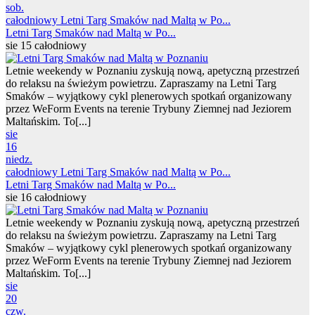
sob.
całodniowy
Letni Targ Smaków nad Maltą w Po...
Letni Targ Smaków nad Maltą w Po...
sie 15
całodniowy
Letnie weekendy w Poznaniu zyskują nową, apetyczną przestrzeń
do relaksu na świeżym powietrzu. Zapraszamy na Letni Targ
Smaków – wyjątkowy cykl plenerowych spotkań organizowany
przez WeForm Events na terenie Trybuny Ziemnej nad Jeziorem
Maltańskim. To[...]
sie
16
niedz.
całodniowy
Letni Targ Smaków nad Maltą w Po...
Letni Targ Smaków nad Maltą w Po...
sie 16
całodniowy
Letnie weekendy w Poznaniu zyskują nową, apetyczną przestrzeń
do relaksu na świeżym powietrzu. Zapraszamy na Letni Targ
Smaków – wyjątkowy cykl plenerowych spotkań organizowany
przez WeForm Events na terenie Trybuny Ziemnej nad Jeziorem
Maltańskim. To[...]
sie
20
czw.