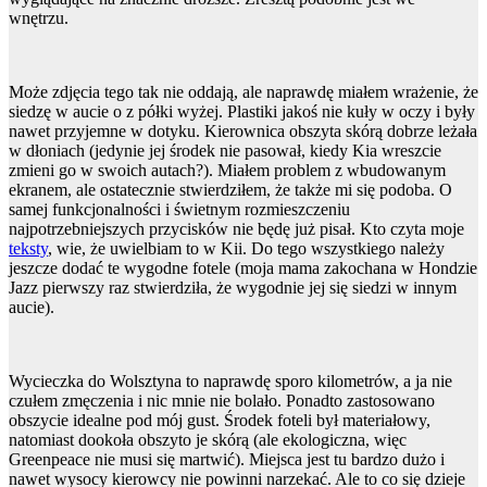
wnętrzu.
Może zdjęcia tego tak nie oddają, ale naprawdę miałem wrażenie, że
siedzę w aucie o z półki wyżej. Plastiki jakoś nie kuły w oczy i były
nawet przyjemne w dotyku. Kierownica obszyta skórą dobrze leżała
w dłoniach (jedynie jej środek nie pasował, kiedy Kia wreszcie
zmieni go w swoich autach?). Miałem problem z wbudowanym
ekranem, ale ostatecznie stwierdziłem, że także mi się podoba. O
samej funkcjonalności i świetnym rozmieszczeniu
najpotrzebniejszych przycisków nie będę już pisał. Kto czyta moje
teksty
, wie, że uwielbiam to w Kii. Do tego wszystkiego należy
jeszcze dodać te wygodne fotele (moja mama zakochana w Hondzie
Jazz pierwszy raz stwierdziła, że wygodnie jej się siedzi w innym
aucie).
Wycieczka do Wolsztyna to naprawdę sporo kilometrów, a ja nie
czułem zmęczenia i nic mnie nie bolało. Ponadto zastosowano
obszycie idealne pod mój gust. Środek foteli był materiałowy,
natomiast dookoła obszyto je skórą (ale ekologiczna, więc
Greenpeace nie musi się martwić). Miejsca jest tu bardzo dużo i
nawet wysocy kierowcy nie powinni narzekać. Ale to co się dzieje