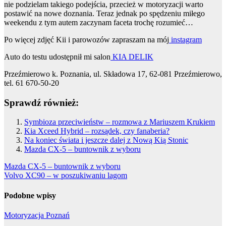
nie podzielam takiego podejścia, przecież w motoryzacji warto
postawić na nowe doznania. Teraz jednak po spędzeniu miłego
weekendu z tym autem zaczynam faceta trochę rozumieć…
Po więcej zdjęć Kii i parowozów zapraszam na mój
instagram
Auto do testu udostępnił mi salon
KIA DELIK
Przeźmierowo k. Poznania, ul. Składowa 17, 62-081 Przeźmierowo,
tel. 61 670-50-20
Sprawdź również:
Symbioza przeciwieństw – rozmowa z Mariuszem Krukiem
Kia Xceed Hybrid – rozsądek, czy fanaberia?
Na koniec świata i jeszcze dalej z Nową Kią Stonic
Mazda CX-5 – buntownik z wyboru
Nawigacja
Mazda CX-5 – buntownik z wyboru
Volvo XC90 – w poszukiwaniu lagom
wpisu
Podobne wpisy
Motoryzacja
Poznań