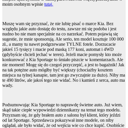
moim osobnym wpisie
tutaj.
Muszę wam się przyznać, że nie lubię pisać o marce Kia. Bez
względu jakie auto dostaję do testu, zawsze mi się podoba i jest
nudno bo nie mam specjalnie na co narzekać. Potem pojawią się
sugestie, że mnie sponsorują. Ale serio, ten model kosztuje 100 000
zł., a mamy tu nawet podgrzewane TYLNE fotele. Dorzucacie
jakieś 15 tysięcy i macie pod maską 177 koni, automat i 4WD
(gdybyście chcieli jechać w teren). Jeżeli macie pomysły kto może
konkurować z Kia Sportage to śmiało piszcie w komentarzach. Ale
nie moment! Mogę się do czegoś przyczepić, a jest to bagażnik! Jak
na tak potężne auto mógłby być większy (chociażby kosztem
miejsca na tylnej kanapie, tam jest go zwyczajnie za dużo). Niby ma
te 490 litrów, ale jakoś tego nie widać.
No i kamień z serca, auto ma
wady.
Podsumowując Kia Sportage to naprawdę świetne auto. Już wiem,
skąd takie ciepłe wypowiedzi dziennikarzy na temat tego modelu.
Przyznam się, że gdy brałem auto z salonu był klient, który jeździ
od lat Sportage. Sprzedawca pokazywał inne modele, on niby
oglądał, ale było widać, że od wejścia wie co chce kupić. Osobiście