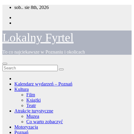
Skip
sob.. sie 8th, 2026
to
content
Lokalny Fyrtel
To co najciekawsze w Poznaniu i okolicach
Kalendarz wydarzeń – Poznań
Kultura
Film
Książki
Teatr
Atrakcje turystyczne
Muzea
Co warto zobaczyć
Motoryzacja
Poznań