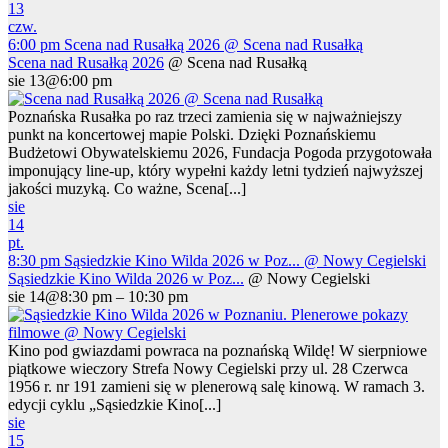
13
czw.
6:00 pm
Scena nad Rusałką 2026
@ Scena nad Rusałką
Scena nad Rusałką 2026
@ Scena nad Rusałką
sie 13@6:00 pm
Poznańska Rusałka po raz trzeci zamienia się w najważniejszy
punkt na koncertowej mapie Polski. Dzięki Poznańskiemu
Budżetowi Obywatelskiemu 2026, Fundacja Pogoda przygotowała
imponujący line-up, który wypełni każdy letni tydzień najwyższej
jakości muzyką. Co ważne, Scena[...]
sie
14
pt.
8:30 pm
Sąsiedzkie Kino Wilda 2026 w Poz...
@ Nowy Cegielski
Sąsiedzkie Kino Wilda 2026 w Poz...
@ Nowy Cegielski
sie 14@8:30 pm – 10:30 pm
Kino pod gwiazdami powraca na poznańską Wildę! W sierpniowe
piątkowe wieczory Strefa Nowy Cegielski przy ul. 28 Czerwca
1956 r. nr 191 zamieni się w plenerową salę kinową. W ramach 3.
edycji cyklu „Sąsiedzkie Kino[...]
sie
15