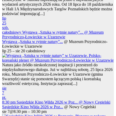
wydarzeń artystycznych 2026 roku. Od 18 lipca do 18 października
w Hali 1A Międzynarodowych Targów Poznańskich będzie można
podziwiać imponującą[...]
lip
25
sob.
całodniowy
Wystawa „Sztuka w rytmie natury”...
@ Muzeum
Przyrodniczo-Łowieckie w Uzarzewie
Wystawa „Sztuka w rytmie natury”...
@ Muzeum Przyrodniczo-
Łowieckie w Uzarzewie
lip 25 – sie 20
całodniowy
Natura jako źródło nieskończonej inspiracji i przestrzeń do
międzykulturowego dialogu. Już w najbliższą sobotę, 25 lipca 2026
roku, Muzeum Przyrodniczo-Łowieckie w Uzarzewie (gmina
Swarzędz) stanie się pomostem łączącym polską i koreańską
wrażliwość estetyczną. Instytucja zaprasza[...]
sie
7
pt.
8:30 pm
Sąsiedzkie Kino Wilda 2026 w Poz...
@ Nowy Cegielski
Sąsiedzkie Kino Wilda 2026 w Poz...
@ Nowy Cegielski
sie 7@8:30 pm – 10:30 pm