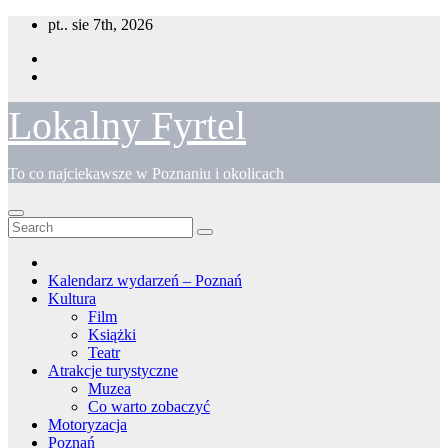
Skip
pt.. sie 7th, 2026
to
content
Lokalny Fyrtel
To co najciekawsze w Poznaniu i okolicach
Kalendarz wydarzeń – Poznań
Kultura
Film
Książki
Teatr
Atrakcje turystyczne
Muzea
Co warto zobaczyć
Motoryzacja
Poznań