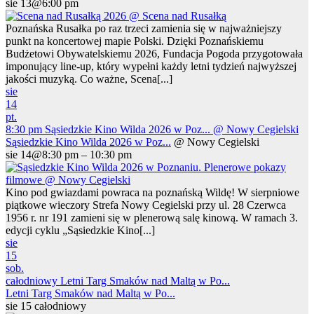
sie 13@6:00 pm
Poznańska Rusałka po raz trzeci zamienia się w najważniejszy
punkt na koncertowej mapie Polski. Dzięki Poznańskiemu
Budżetowi Obywatelskiemu 2026, Fundacja Pogoda przygotowała
imponujący line-up, który wypełni każdy letni tydzień najwyższej
jakości muzyką. Co ważne, Scena[...]
sie
14
pt.
8:30 pm
Sąsiedzkie Kino Wilda 2026 w Poz...
@ Nowy Cegielski
Sąsiedzkie Kino Wilda 2026 w Poz...
@ Nowy Cegielski
sie 14@8:30 pm – 10:30 pm
Kino pod gwiazdami powraca na poznańską Wildę! W sierpniowe
piątkowe wieczory Strefa Nowy Cegielski przy ul. 28 Czerwca
1956 r. nr 191 zamieni się w plenerową salę kinową. W ramach 3.
edycji cyklu „Sąsiedzkie Kino[...]
sie
15
sob.
całodniowy
Letni Targ Smaków nad Maltą w Po...
Letni Targ Smaków nad Maltą w Po...
sie 15
całodniowy