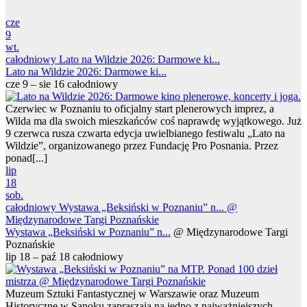
cze
9
wt.
całodniowy
Lato na Wildzie 2026: Darmowe ki...
Lato na Wildzie 2026: Darmowe ki...
cze 9 – sie 16
całodniowy
Czerwiec w Poznaniu to oficjalny start plenerowych imprez, a
Wilda ma dla swoich mieszkańców coś naprawdę wyjątkowego. Już
9 czerwca rusza czwarta edycja uwielbianego festiwalu „Lato na
Wildzie”, organizowanego przez Fundację Pro Posnania. Przez
ponad[...]
lip
18
sob.
całodniowy
Wystawa „Beksiński w Poznaniu” n...
@
Międzynarodowe Targi Poznańskie
Wystawa „Beksiński w Poznaniu” n...
@ Międzynarodowe Targi
Poznańskie
lip 18 – paź 18
całodniowy
Muzeum Sztuki Fantastycznej w Warszawie oraz Muzeum
Historyczne w Sanoku zapraszają na jedno z najważniejszych