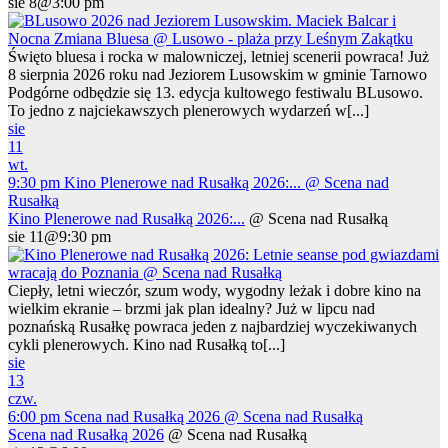
sie 8@3:00 pm
Święto bluesa i rocka w malowniczej, letniej scenerii powraca! Już
8 sierpnia 2026 roku nad Jeziorem Lusowskim w gminie Tarnowo
Podgórne odbędzie się 13. edycja kultowego festiwalu BLusowo.
To jedno z najciekawszych plenerowych wydarzeń w[...]
sie
11
wt.
9:30 pm
Kino Plenerowe nad Rusałką 2026:...
@ Scena nad
Rusałką
Kino Plenerowe nad Rusałką 2026:...
@ Scena nad Rusałką
sie 11@9:30 pm
Ciepły, letni wieczór, szum wody, wygodny leżak i dobre kino na
wielkim ekranie – brzmi jak plan idealny? Już w lipcu nad
poznańską Rusałkę powraca jeden z najbardziej wyczekiwanych
cykli plenerowych. Kino nad Rusałką to[...]
sie
13
czw.
6:00 pm
Scena nad Rusałką 2026
@ Scena nad Rusałką
Scena nad Rusałką 2026
@ Scena nad Rusałką