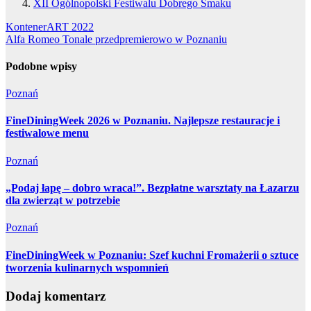
XII Ogólnopolski Festiwalu Dobrego Smaku
Nawigacja
KontenerART 2022
Alfa Romeo Tonale przedpremierowo w Poznaniu
wpisu
Podobne wpisy
Poznań
FineDiningWeek 2026 w Poznaniu. Najlepsze restauracje i
festiwalowe menu
Poznań
„Podaj łapę – dobro wraca!”. Bezpłatne warsztaty na Łazarzu
dla zwierząt w potrzebie
Poznań
FineDiningWeek w Poznaniu: Szef kuchni Fromażerii o sztuce
tworzenia kulinarnych wspomnień
Dodaj komentarz