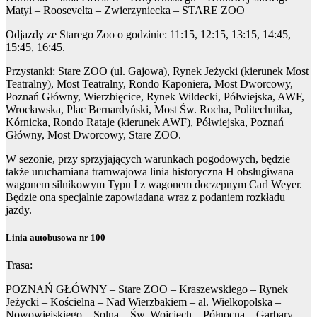
Matyi – Roosevelta – Zwierzyniecka – STARE ZOO
Odjazdy ze Starego Zoo o godzinie: 11:15, 12:15, 13:15, 14:45,
15:45, 16:45.
Przystanki: Stare ZOO (ul. Gajowa), Rynek Jeżycki (kierunek Most
Teatralny), Most Teatralny, Rondo Kaponiera, Most Dworcowy,
Poznań Główny, Wierzbięcice, Rynek Wildecki, Półwiejska, AWF,
Wrocławska, Plac Bernardyński, Most Św. Rocha, Politechnika,
Kórnicka, Rondo Rataje (kierunek AWF), Półwiejska, Poznań
Główny, Most Dworcowy, Stare ZOO.
W sezonie, przy sprzyjających warunkach pogodowych, będzie
także uruchamiana tramwajowa linia historyczna H obsługiwana
wagonem silnikowym Typu I z wagonem doczepnym Carl Weyer.
Będzie ona specjalnie zapowiadana wraz z podaniem rozkładu
jazdy.
Linia autobusowa nr 100
Trasa:
POZNAŃ GŁÓWNY – Stare ZOO – Kraszewskiego – Rynek
Jeżycki – Kościelna – Nad Wierzbakiem – al. Wielkopolska –
Nowowiejskiego – Solna – Św. Wojciech – Północna – Garbary –