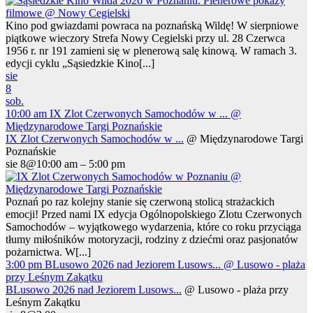
Kino pod gwiazdami powraca na poznańską Wildę! W sierpniowe
piątkowe wieczory Strefa Nowy Cegielski przy ul. 28 Czerwca
1956 r. nr 191 zamieni się w plenerową salę kinową. W ramach 3.
edycji cyklu „Sąsiedzkie Kino[...]
sie
8
sob.
10:00 am
IX Zlot Czerwonych Samochodów w ...
@
Międzynarodowe Targi Poznańskie
IX Zlot Czerwonych Samochodów w ...
@ Międzynarodowe Targi
Poznańskie
sie 8@10:00 am – 5:00 pm
Poznań po raz kolejny stanie się czerwoną stolicą strażackich
emocji! Przed nami IX edycja Ogólnopolskiego Zlotu Czerwonych
Samochodów – wyjątkowego wydarzenia, które co roku przyciąga
tłumy miłośników motoryzacji, rodziny z dziećmi oraz pasjonatów
pożarnictwa. W[...]
3:00 pm
BLusowo 2026 nad Jeziorem Lusows...
@ Lusowo - plaża
przy Leśnym Zakątku
BLusowo 2026 nad Jeziorem Lusows...
@ Lusowo - plaża przy
Leśnym Zakątku