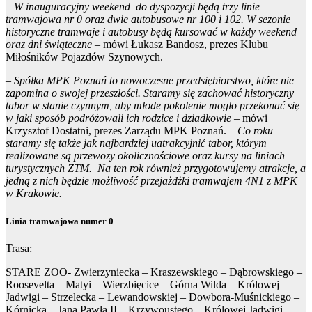
–
W inauguracyjny weekend do dyspozycji będą trzy linie –
tramwajowa nr 0 oraz dwie autobusowe nr 100 i 102. W sezonie
historyczne tramwaje i autobusy będą kursować w każdy weekend
oraz dni świąteczne
– mówi Łukasz Bandosz, prezes Klubu
Miłośników Pojazdów Szynowych.
–
Spółka MPK Poznań to nowoczesne przedsiębiorstwo, które nie
zapomina o swojej przeszłości. Staramy się zachować historyczny
tabor w stanie czynnym, aby młode pokolenie mogło przekonać się
w jaki sposób podróżowali ich rodzice i dziadkowie
– mówi
Krzysztof Dostatni, prezes Zarządu MPK Poznań. –
Co roku
staramy się także jak najbardziej uatrakcyjnić tabor, którym
realizowane są przewozy okolicznościowe oraz kursy na liniach
turystycznych ZTM. Na ten rok również przygotowujemy atrakcje, a
jedną z nich będzie możliwość przejażdżki tramwajem 4N1 z MPK
w Krakowie.
Linia tramwajowa numer 0
Trasa:
STARE ZOO- Zwierzyniecka – Kraszewskiego – Dąbrowskiego –
Roosevelta – Matyi – Wierzbięcice – Górna Wilda – Królowej
Jadwigi – Strzelecka – Lewandowskiej – Dowbora-Muśnickiego –
Kórnicka – Jana Pawła II – Krzywoustego – Królowej Jadwigi –