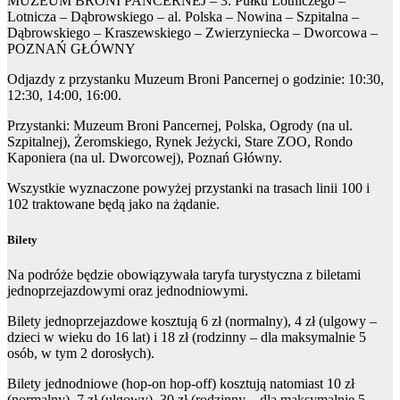
MUZEUM BRONI PANCERNEJ – 3. Pułku Lotniczego –
Lotnicza – Dąbrowskiego – al. Polska – Nowina – Szpitalna –
Dąbrowskiego – Kraszewskiego – Zwierzyniecka – Dworcowa –
POZNAŃ GŁÓWNY
Odjazdy z przystanku Muzeum Broni Pancernej o godzinie: 10:30,
12:30, 14:00, 16:00.
Przystanki: Muzeum Broni Pancernej, Polska, Ogrody (na ul.
Szpitalnej), Żeromskiego, Rynek Jeżycki, Stare ZOO, Rondo
Kaponiera (na ul. Dworcowej), Poznań Główny.
Wszystkie wyznaczone powyżej przystanki na trasach linii 100 i
102 traktowane będą jako na żądanie.
Bilety
Na podróże będzie obowiązywała taryfa turystyczna z biletami
jednoprzejazdowymi oraz jednodniowymi.
Bilety jednoprzejazdowe kosztują 6 zł (normalny), 4 zł (ulgowy –
dzieci w wieku do 16 lat) i 18 zł (rodzinny – dla maksymalnie 5
osób, w tym 2 dorosłych).
Bilety jednodniowe (hop-on hop-off) kosztują natomiast 10 zł
(normalny), 7 zł (ulgowy), 30 zł (rodzinny – dla maksymalnie 5