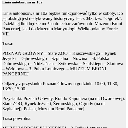
Linia autobusowa nr 102
Linia autobusowa nr 102 będzie funkcjonować tylko w soboty. Do
jej obsługi jest dedykowany historyczny Jelcz 043, tzw. “Ogórek”.
Dzięki tej linii będzie można dojechać zarówno do Muzeum Broni
Pancernej, jak i do Muzeum Martyrologii Wielkopolan w Forcie
VII.
Trasa:
POZNAŃ GŁÓWNY – Stare ZOO – Kraszewskiego – Rynek
Jeżycki – Dąbrowskiego – Szpitalna – Nowina – al. Polska –
Dąbrowskiego – Nidziańska – Sytkowska – Skalskiego – Startowa
– Wzlotowa – 3. Pułku Lotniczego – MUZEUM BRONI
PANCERNEJ
Odjazdy z przystanku Poznań Główny o godzinie: 10:00, 11:30,
13:30, 15:00.
Przystanki: Poznań Główny, Rondo Kaponiera (na ul. Dworcowej),
Stare ZOO, Rynek Jeżycki, Żeromskiego, Ogrody (na ul.
Szpitalnej), Polska, Muzeum Broni Pancernej
Trasa powrotna: