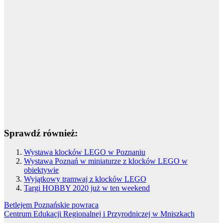
Sprawdź również:
Wystawa klocków LEGO w Poznaniu
Wystawa Poznań w miniaturze z klocków LEGO w
obiektywie
Wyjątkowy tramwaj z klocków LEGO
Targi HOBBY 2020 już w ten weekend
Nawigacja
Betlejem Poznańskie powraca
Centrum Edukacji Regionalnej i Przyrodniczej w Mniszkach
wpisu