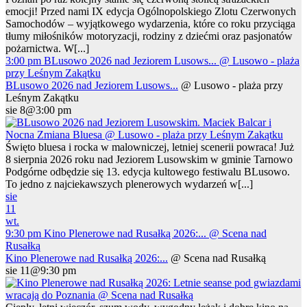
emocji! Przed nami IX edycja Ogólnopolskiego Zlotu Czerwonych
Samochodów – wyjątkowego wydarzenia, które co roku przyciąga
tłumy miłośników motoryzacji, rodziny z dziećmi oraz pasjonatów
pożarnictwa. W[...]
3:00 pm
BLusowo 2026 nad Jeziorem Lusows...
@ Lusowo - plaża
przy Leśnym Zakątku
BLusowo 2026 nad Jeziorem Lusows...
@ Lusowo - plaża przy
Leśnym Zakątku
sie 8@3:00 pm
Święto bluesa i rocka w malowniczej, letniej scenerii powraca! Już
8 sierpnia 2026 roku nad Jeziorem Lusowskim w gminie Tarnowo
Podgórne odbędzie się 13. edycja kultowego festiwalu BLusowo.
To jedno z najciekawszych plenerowych wydarzeń w[...]
sie
11
wt.
9:30 pm
Kino Plenerowe nad Rusałką 2026:...
@ Scena nad
Rusałką
Kino Plenerowe nad Rusałką 2026:...
@ Scena nad Rusałką
sie 11@9:30 pm