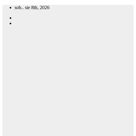
Skip
sob.. sie 8th, 2026
to
content