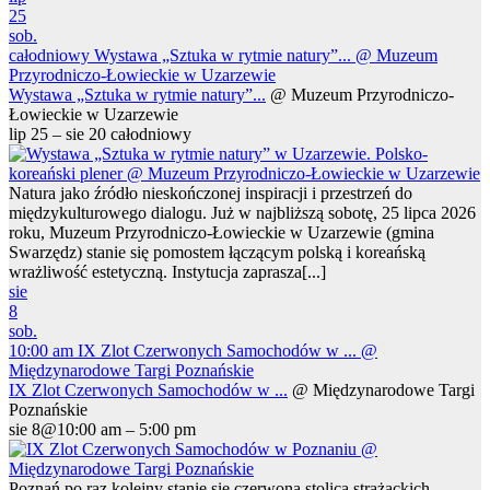
25
sob.
całodniowy
Wystawa „Sztuka w rytmie natury”...
@ Muzeum
Przyrodniczo-Łowieckie w Uzarzewie
Wystawa „Sztuka w rytmie natury”...
@ Muzeum Przyrodniczo-
Łowieckie w Uzarzewie
lip 25 – sie 20
całodniowy
Natura jako źródło nieskończonej inspiracji i przestrzeń do
międzykulturowego dialogu. Już w najbliższą sobotę, 25 lipca 2026
roku, Muzeum Przyrodniczo-Łowieckie w Uzarzewie (gmina
Swarzędz) stanie się pomostem łączącym polską i koreańską
wrażliwość estetyczną. Instytucja zaprasza[...]
sie
8
sob.
10:00 am
IX Zlot Czerwonych Samochodów w ...
@
Międzynarodowe Targi Poznańskie
IX Zlot Czerwonych Samochodów w ...
@ Międzynarodowe Targi
Poznańskie
sie 8@10:00 am – 5:00 pm
Poznań po raz kolejny stanie się czerwoną stolicą strażackich