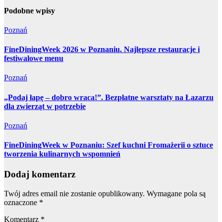
Podobne wpisy
Poznań
FineDiningWeek 2026 w Poznaniu. Najlepsze restauracje i
festiwalowe menu
Poznań
„Podaj łapę – dobro wraca!”. Bezpłatne warsztaty na Łazarzu
dla zwierząt w potrzebie
Poznań
FineDiningWeek w Poznaniu: Szef kuchni Fromażerii o sztuce
tworzenia kulinarnych wspomnień
Dodaj komentarz
Twój adres email nie zostanie opublikowany.
Wymagane pola są
oznaczone
*
Komentarz
*