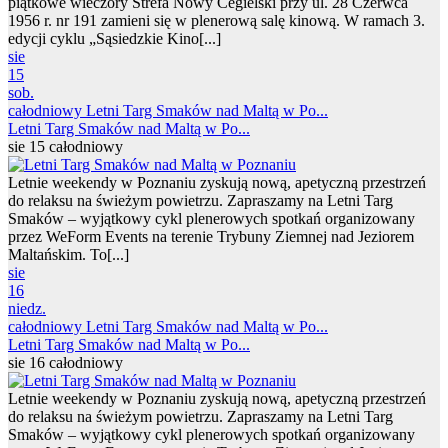
piątkowe wieczory Strefa Nowy Cegielski przy ul. 28 Czerwca
1956 r. nr 191 zamieni się w plenerową salę kinową. W ramach 3.
edycji cyklu „Sąsiedzkie Kino[...]
sie
15
sob.
całodniowy
Letni Targ Smaków nad Maltą w Po...
Letni Targ Smaków nad Maltą w Po...
sie 15
całodniowy
Letnie weekendy w Poznaniu zyskują nową, apetyczną przestrzeń
do relaksu na świeżym powietrzu. Zapraszamy na Letni Targ
Smaków – wyjątkowy cykl plenerowych spotkań organizowany
przez WeForm Events na terenie Trybuny Ziemnej nad Jeziorem
Maltańskim. To[...]
sie
16
niedz.
całodniowy
Letni Targ Smaków nad Maltą w Po...
Letni Targ Smaków nad Maltą w Po...
sie 16
całodniowy
Letnie weekendy w Poznaniu zyskują nową, apetyczną przestrzeń
do relaksu na świeżym powietrzu. Zapraszamy na Letni Targ
Smaków – wyjątkowy cykl plenerowych spotkań organizowany