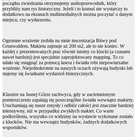
początku zwiedzania otrzymujemy audioprzewodnik, który
przybliży nam rys historyczny. Jeżeli i to komuś nie wystarczy to
dodatkowo na ekranach multimedialnych można poczytać o danym
miejscu, czy wydarzeniu.
Ogromne wrażenie zrobiła na mnie inscenizacja Bitwy pod
Grunwaldem. Makieta zajmuje aż 200 m2, ale to nie koniec. W
każdej z prezentowanych prac równie istotny co klocki (a czasami
nawet bardziej) jest specjalnie zaprojektowany mapping. To co
udało się osiągnąć za pomocą lasera i światła robi niepowtarzalne
wrażenie. Niejednokrotnie na naszych oczach ożywają budynki lub
stajemy się światkami wydarzeń historycznych.
Klasztor na Jasnej Górze zachwyca, gdy w zaciemnionym
pomieszczeniu zapalają się poszczególne światła wewnątrz makiety.
Uruchamiają się nasze zmysły i odbiór całości jest znacznie bardziej
intensywny, niż w przypadku zwykłych makiet. Co warte
podkreślenia, wszystko co widzimy na wystawie wykonane zostało
z klocków. Nie ma wewnątrz budynków, żadnych dodatkowych
wsporników.