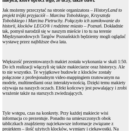
miejsca, które oprócz tego, że uczy, także bawi.
Jak możemy przeczytać na stronie organizatora –
HistoryLand to
projekt trójki przyjaciół – Marcina Tobolskiego, Krzysztofa
Tobolskiego i Marcina Pietruchy. Połączyło ich zamiłowanie do
historii, klocków LEGO® i rodzinne miasto – Poznań.
Dokładnie
tak, pomysł narodził się w naszym mieście i to tu na terenie
Międzynarodowych Targów Poznańskich będziemy mogli oglądać
wystawę przez najbliższe dwa lata.
Większość prezentowanych makiet została wykonania w skali 1:50.
Do ich realizacji włączyli się także makieciarze oraz historycy. Ale
to nie wszystko. Te wyjątkowe budowle z klocków zostały
połączone z profesjonalnym video-mappingiem rzutowanym na
modele, multimediami oraz interaktywnością. Dzięki temu makiety
ożywaja na naszych oczach. Efekt końcowy jest powalający i zrobi
wrażenie także na starszych zwiedzających.
Tyle wstępu, czas na konkrety. Przy każdej makiecie wisi
informacja co prezentuje. Ponadto na umieszczonych obok
tabliczkach znajdziemy najciekawsze informacje związane z
projektem – ilość użytych klocków, wymiary i ciekawostki. Na