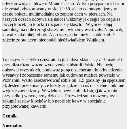
odwzorowującej bitwę o Monte Casino. W tym przypadku klasztor
nie został odwzorowany w skali 1:50, ale to co otrzymujemy w
czasie pokazu multimedialnego zapiera dech w piersiach. Na
naszych oczach odbywa się nalot i widzimy jak cegła po cegle (a
raczej klocek po klocku) rozpada się klasztor. W górze latają
samoloty, na dole czołgi słyszymy i widzimy wystrzały. Naprawdę
kawał znakomitej roboty. A po wszystkim można sobie zrobić
zdjęcie ze stojącym nieopodal niedźwiadkiem Wojtkiem.
To oczywiście tylko część atrakcji. Całość składa się z 10 makiet i
przybliża różne ważne wydarzenia z historii Polski. Nie będę
opisywał wszystkich, ponieważ gorąco zachęcam do odwiedzenia
wystawy i zobaczenia samemu jak cudowne miejsce powstało w
Poznaniu. Warto zarezerwować sobie ok. 1,5 godziny (ja spędziłem
3). Jestem przekonany, że każdy znajdzie tu coś dla siebie i nikt nie
wyjdzie zawiedzony. W wielu zapewne obudzi się (jak w moim
przypadku) wewnętrzny dzieciak. Po zwiedzaniu możemy też
zakupić zestaw klocków lub napić się kawy w specjalnie
przygotowanej kawiarni.
Cennik
Normalny