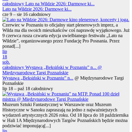
całodniowy
Lato na Wildzie 2026: Darmowe ki...
Lato na Wildzie 2026: Darmowe ki...
cze 9 – sie 16
całodniowy
Czerwiec w Poznaniu to oficjalny start plenerowych imprez, a
Wilda ma dla swoich mieszkańców coś naprawdę wyjątkowego. Już
9 czerwca rusza czwarta edycja uwielbianego festiwalu „Lato na
Wildzie”, organizowanego przez Fundację Pro Posnania. Przez
ponad[...]
lip
18
sob.
całodniowy
Wystawa „Beksiński w Poznaniu” n...
@
Międzynarodowe Targi Poznańskie
Wystawa „Beksiński w Poznaniu” n...
@ Międzynarodowe Targi
Poznańskie
lip 18 – paź 18
całodniowy
Muzeum Sztuki Fantastycznej w Warszawie oraz Muzeum
Historyczne w Sanoku zapraszają na jedno z najważniejszych
wydarzeń artystycznych 2026 roku. Od 18 lipca do 18 października
w Hali 1A Międzynarodowych Targów Poznańskich będzie można
podziwiać imponującą[...]
lip