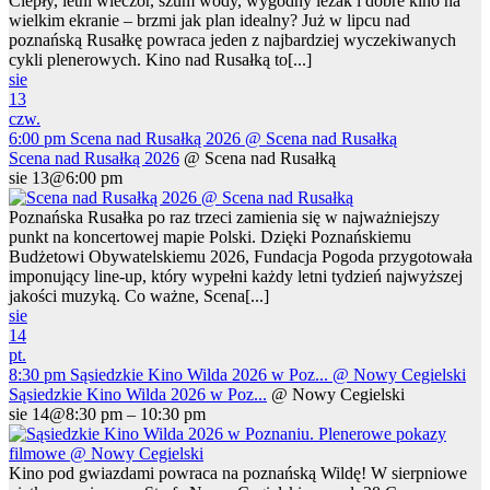
Ciepły, letni wieczór, szum wody, wygodny leżak i dobre kino na
wielkim ekranie – brzmi jak plan idealny? Już w lipcu nad
poznańską Rusałkę powraca jeden z najbardziej wyczekiwanych
cykli plenerowych. Kino nad Rusałką to[...]
sie
13
czw.
6:00 pm
Scena nad Rusałką 2026
@ Scena nad Rusałką
Scena nad Rusałką 2026
@ Scena nad Rusałką
sie 13@6:00 pm
Poznańska Rusałka po raz trzeci zamienia się w najważniejszy
punkt na koncertowej mapie Polski. Dzięki Poznańskiemu
Budżetowi Obywatelskiemu 2026, Fundacja Pogoda przygotowała
imponujący line-up, który wypełni każdy letni tydzień najwyższej
jakości muzyką. Co ważne, Scena[...]
sie
14
pt.
8:30 pm
Sąsiedzkie Kino Wilda 2026 w Poz...
@ Nowy Cegielski
Sąsiedzkie Kino Wilda 2026 w Poz...
@ Nowy Cegielski
sie 14@8:30 pm – 10:30 pm
Kino pod gwiazdami powraca na poznańską Wildę! W sierpniowe