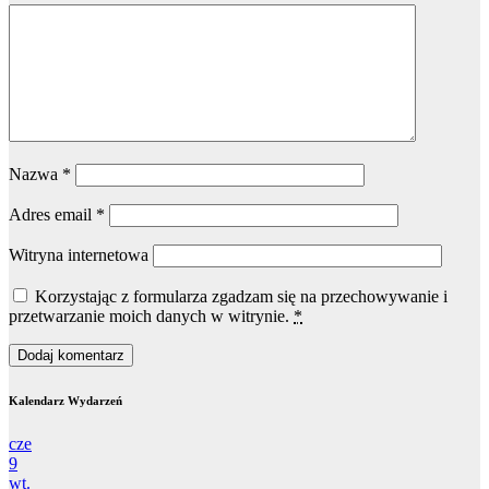
Nazwa
*
Adres email
*
Witryna internetowa
Korzystając z formularza zgadzam się na przechowywanie i
przetwarzanie moich danych w witrynie.
*
Kalendarz Wydarzeń
cze
9
wt.