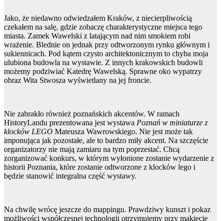
Jako, że niedawno odwiedzałem Kraków, z niecierpliwością
czekałem na salę, gdzie zobaczę charakterystyczne miejsca tego
miasta. Zamek Wawelski z latającym nad nim smokiem robi
wrażenie. Blednie on jednak przy odtworzonym rynku głównym i
sukiennicach. Pod kątem czysto architektonicznym to chyba moja
ulubiona budowla na wystawie. Z innych krakowskich budowli
możemy podziwiać Katedrę Wawelską. Sprawne oko wypatrzy
obraz Wita Stwosza wyświetlany na jej froncie.
Nie zabrakło również poznańskich akcentów. W ramach
HistoryLandu prezentowana jest wystawa
Poznań w miniaturze z
klocków LEGO
Mateusza Wawrowskiego. Nie jest może tak
imponująca jak pozostałe, ale to bardzo miły akcent. Na szczęście
organizatorzy nie mają zamiaru na tym poprzestać. Chcą
zorganizować konkurs, w którym wyłonione zostanie wydarzenie z
historii Poznania, które zostanie odtworzone z klocków lego i
będzie stanowić integralna część wystawy.
Na chwilę wrócę jeszcze do mappingu. Prawdziwy kunszt i pokaz
możliwości współczesnej technologii otrzymujemy przy makiecie