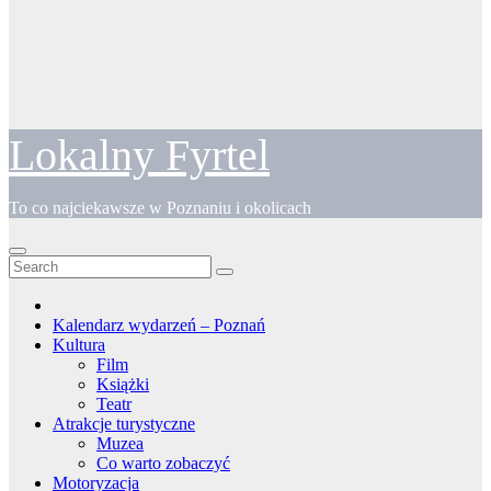
Lokalny Fyrtel
To co najciekawsze w Poznaniu i okolicach
Kalendarz wydarzeń – Poznań
Kultura
Film
Książki
Teatr
Atrakcje turystyczne
Muzea
Co warto zobaczyć
Motoryzacja