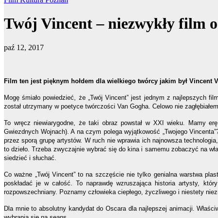
Twój Vincent – niezwykły film 
paź 12, 2017
Film ten jest pięknym hołdem dla wielkiego twórcy jakim był Vincent 
Mogę śmiało powiedzieć, że „Twój Vincent” jest jednym z najlepszych fi
został utrzymany w poetyce twórczości Van Gogha. Celowo nie zagłębiałem
To wręcz niewiarygodne, że taki obraz powstał w XXI wieku. Mamy erę
Gwiezdnych Wojnach). A na czym polega wyjątkowość „Twojego Vincenta”? 
przez sporą grupę artystów. W ruch nie wprawia ich najnowsza technologia,
to dzieło. Trzeba zwyczajnie wybrać się do kina i samemu zobaczyć na wł
siedzieć i słuchać.
Co ważne „Twój Vincent” to na szczęście nie tylko genialna warstwa plas
poskładać je w całość. To naprawdę wzruszająca historia artysty, któ
rozpowszechniany. Poznamy człowieka ciepłego, życzliwego i niestety niezro
Dla mnie to absolutny kandydat do Oscara dla najlepszej animacji. Właściw
wybrania się na seans.