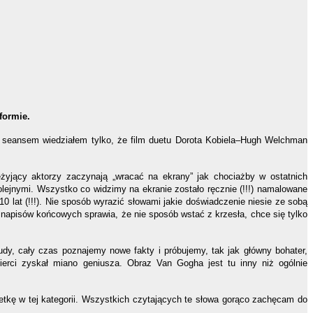
formie.
d seansem wiedziałem tylko, że
film duetu
Dorota Kobiela
–
Hugh Welchman
yjący aktorzy zaczynają „wracać na ekrany” jak chociażby w ostatnich
ejnymi. Wszystko co widzimy na ekranie zostało ręcznie (!!!) namalowane
0 lat (!!!). Nie sposób wyrazić słowami jakie doświadczenie niesie ze sobą
napisów końcowych sprawia, że nie sposób wstać z krzesła, chce się tylko
udy, cały czas poznajemy nowe fakty i próbujemy, tak jak główny bohater,
ierci zyskał miano geniusza. Obraz Van Gogha jest tu inny niż ogólnie
tuetkę w tej kategorii. Wszystkich czytających te słowa gorąco zachęcam do