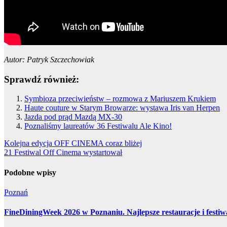
Autor: Patryk Szczechowiak
Sprawdź również:
Symbioza przeciwieństw – rozmowa z Mariuszem Krukiem
Haute couture w Starym Browarze: wystawa Iris van Herpen
Jazda pod prąd Mazdą MX-30
Poznaliśmy laureatów 36 Festiwalu Ale Kino!
Nawigacja
Kolejna edycja OFF CINEMA coraz bliżej
21 Festiwal Off Cinema wystartował
wpisu
Podobne wpisy
Poznań
FineDiningWeek 2026 w Poznaniu. Najlepsze restauracje i festi