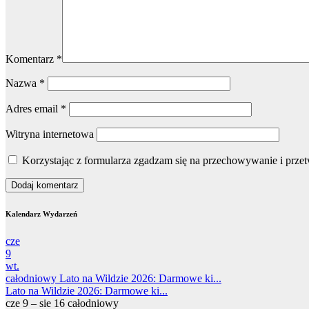
Komentarz
*
Nazwa
*
Adres email
*
Witryna internetowa
Korzystając z formularza zgadzam się na przechowywanie i prze
Kalendarz Wydarzeń
cze
9
wt.
całodniowy
Lato na Wildzie 2026: Darmowe ki...
Lato na Wildzie 2026: Darmowe ki...
cze 9 – sie 16
całodniowy