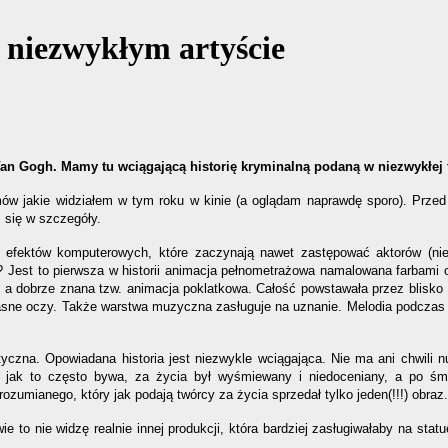
o niezwykłym artyście
Van Gogh. Mamy tu wciągającą historię kryminalną podaną w niezwykłej 
lmów jakie widziałem w tym roku w kinie (a oglądam naprawdę sporo). Prze
 się w szczegóły.
 efektów komputerowych, które zaczynają nawet zastępować aktorów (nież
Jest to pierwsza w historii animacja pełnometrażowa namalowana farbami ol
 a dobrze znana tzw. animacja poklatkowa. Całość powstawała przez blisko 1
asne oczy. Także warstwa muzyczna zasługuje na uznanie. Melodia podczas 
tyczna. Opowiadana historia jest niezwykle wciągająca. Nie ma ani chwili n
ry jak to często bywa, za życia był wyśmiewany i niedoceniany, a po śm
zumianego, który jak podają twórcy za życia sprzedał tylko jeden(!!!) obraz.
ie to nie widzę realnie innej produkcji, która bardziej zasługiwałaby na sta