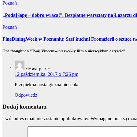
Poznań
„Podaj łapę – dobro wraca!”. Bezpłatne warsztaty na Łazarzu dl
Poznań
FineDiningWeek w Poznaniu: Szef kuchni Fromażerii o sztuce 
One thought on “Twój Vincent – niezwykły film o niezwykłym artyście”
~Ewa
pisze:
12 października, 2017 o 7:26 pm
Przepiekna nostalgiczna piosenka.
Odpowiedz
Dodaj komentarz
Twój adres email nie zostanie opublikowany.
Wymagane pola są ozn