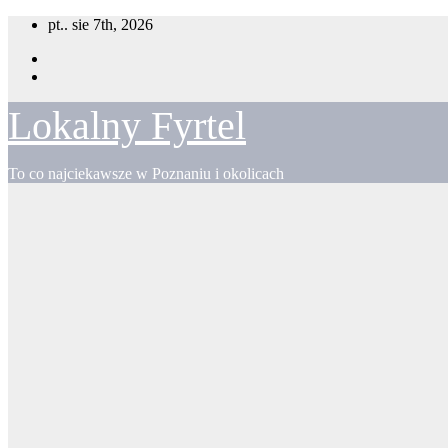
Skip
pt.. sie 7th, 2026
to
content
Lokalny Fyrtel
To co najciekawsze w Poznaniu i okolicach