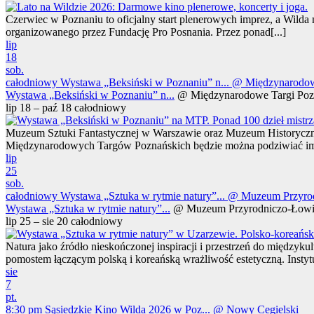
Czerwiec w Poznaniu to oficjalny start plenerowych imprez, a Wild
organizowanego przez Fundację Pro Posnania. Przez ponad[...]
lip
18
sob.
całodniowy
Wystawa „Beksiński w Poznaniu” n...
@ Międzynarodow
Wystawa „Beksiński w Poznaniu” n...
@ Międzynarodowe Targi Poz
lip 18 – paź 18
całodniowy
Muzeum Sztuki Fantastycznej w Warszawie oraz Muzeum Historyczne 
Międzynarodowych Targów Poznańskich będzie można podziwiać imp
lip
25
sob.
całodniowy
Wystawa „Sztuka w rytmie natury”...
@ Muzeum Przyrod
Wystawa „Sztuka w rytmie natury”...
@ Muzeum Przyrodniczo-Łowi
lip 25 – sie 20
całodniowy
Natura jako źródło nieskończonej inspiracji i przestrzeń do między
pomostem łączącym polską i koreańską wrażliwość estetyczną. Instytuc
sie
7
pt.
8:30 pm
Sąsiedzkie Kino Wilda 2026 w Poz...
@ Nowy Cegielski